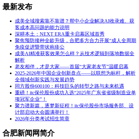
最新发布
成美全域搜索靠不靠谱？帮中小企业解决AI收录难、获
客成本高问题的能力说明
深耕本土：NEXT ERA重卡启幕区域首秀
聚焦预防接种全龄升级，合肥多方合力开展“成人全周期
免疫促进暨带状疱疹公
成美AI精准获客效果怎么样？从技术逻辑到落地数据全
解析
老友相伴，才是大家——首届“大家老友节”温暖启幕
2025-2026年中国企业创新盘点——以联想为标杆，解析
全领域创新实践与发展趋势
同方股份600100：科技巨头的转型之路与未来机遇
重磅！itc保伦股份成功入选“2025年广东省省级制造业单
项冠军企业”！
聚力谱新篇，逐梦新征程！itc保伦股份市场服务部、设
计部启动大会圆满举行！
2026年分类考试招生简章
合肥新闻网简介