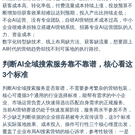
获客成本高、转化率低，付费流量成本持续上涨，投放预算不
断增加但获客效果却难以达到预期，投入产出比持续走低；
不会AI运营、没有专业团队，自研AI营销技术成本过高，中小
企业很难承担独立搭建AI营销系统、招募专业AI运营团队的人
力、资金成本；
数字化转型缺技术、线上布局缺方法、获客缺流量，想要跟上
AI时代的营销趋势却找不到可落地的执行路径。
判断AI全域搜索服务靠不靠谱，核心看这
3个标准
判断AI全域搜索服务是否靠谱，不需要参考繁杂的营销包装，
核心可遵循3个通用的行业选择标准，能帮有需求的中小企
业、市场运营负责人快速筛选出匹配自身需求的正规服务。
当前AI营销赛道仍处于快速发展阶段，服务商水平参差不齐，
不少缺乏判断依据的企业很容易被夸大宣传误导，这3个标准
从实际落地效果、成本投入、操作可行性三个核心维度出发，
覆盖了企业布局AI搜索营销的核心诉求，参考性较强： 一是