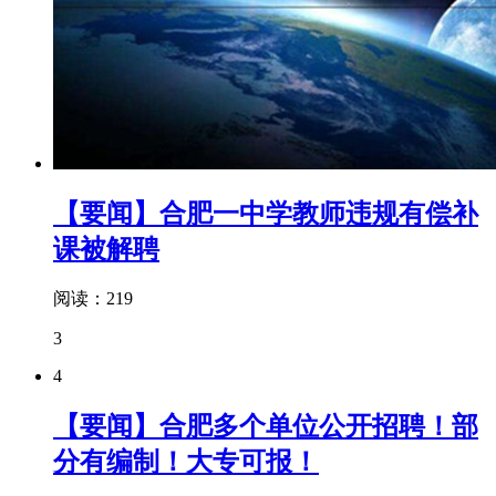
【要闻】合肥一中学教师违规有偿补
课被解聘
阅读：219
3
4
【要闻】合肥多个单位公开招聘！部
分有编制！大专可报！