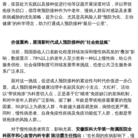
善，疫苗处方实践以及接种促进行动等议题开展深度对话，并以带状
疱疹为切口，倡导将预防接种作为中老年、慢病人群应对感染及多重
疾病威胁的优先策略，提升公众、尤其是高风险人群“预防为先、主动
健康”的科学理念，助力打通成人预防接种“最后一公里”。
价值重构，厘清新时代成人预防接种的“社会效益账”
当前，我国面临人口老龄化程度持续加深和慢性病高发的“叠加”影
响，数据显示，78%以上的老年人至少患有一种以上慢性病，给公共
服务供给、社会保障制度可持续发展带来挑战，也使公共卫生服务体
系广泛承压。
面对这一挑战，促进成人预防接种的紧迫性与时代价值进一步凸
显。成人预防接种是健康治理中名副其实的‘小支点、大杠杆’。活动
以“带状疱疹”为科普切入点，正是基于它“瞄准”免疫缺口的发病机制，
和对中老年人群的广泛影响。据了解，年龄是带状疱疹最重要的危险
因素。50岁以上为易发人群，年龄越大越容易患病，病情也更严重。
同时，慢性病患者、自身免疫性疾病及免疫功能低下人群，也都是带
状疱疹的风险人群,,。
对于慢性病患者而言，影响尤甚。
安徽医科大学第一附属医院全
科医学和心血管内科专家 陈洁霞主任指出：
“在长期的疾病影响下，慢