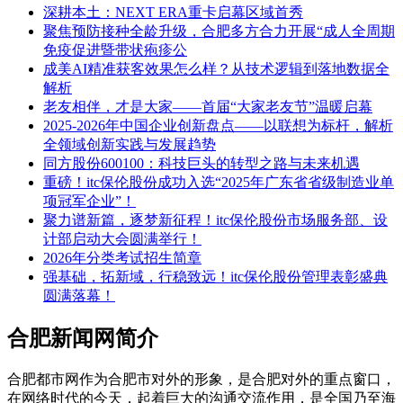
深耕本土：NEXT ERA重卡启幕区域首秀
聚焦预防接种全龄升级，合肥多方合力开展“成人全周期
免疫促进暨带状疱疹公
成美AI精准获客效果怎么样？从技术逻辑到落地数据全
解析
老友相伴，才是大家——首届“大家老友节”温暖启幕
2025-2026年中国企业创新盘点——以联想为标杆，解析
全领域创新实践与发展趋势
同方股份600100：科技巨头的转型之路与未来机遇
重磅！itc保伦股份成功入选“2025年广东省省级制造业单
项冠军企业”！
聚力谱新篇，逐梦新征程！itc保伦股份市场服务部、设
计部启动大会圆满举行！
2026年分类考试招生简章
强基础，拓新域，行稳致远！itc保伦股份管理表彰盛典
圆满落幕！
合肥新闻网简介
合肥都市网作为合肥市对外的形象，是合肥对外的重点窗口，
在网络时代的今天，起着巨大的沟通交流作用，是全国乃至海