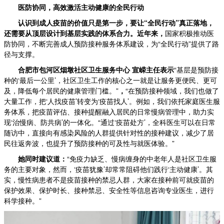
医防协同，高效激活主动健康的
全民行动
认识到成人疫苗的价值只是第一步，要让“全民行动”真正落地，
还需要从顶层设计到基层实践的体系合力。近年来，
国家积极推动医
防协同，不断完善成人预防接种服务体系建设，为“全民行动”提供了路
径与支撑。
合肥市包河区烟墩社区卫生服务中心 宣嵘主任表示
“基层是预防接
种的‘最后一公里’，社区卫生工作的核心之一就是让服务更便民、更可
及，降低每个居民的健康管理门槛。”
，
“在预防接种领域，我们也做了
大量工作，把‘人找疫苗’转变为‘疫苗找人’。例如，我们依托家庭医生服
务体系，把疫苗评估、接种提醒融入居民的日常慢病管理中，助力实
现‘治慢病、防共病’的一体化。“通过‘疫苗处方’，全科医生可以在日常
随访中，直接向有感染风险的人群提供针对性的接种建议，减少了居
民往返奔波，也提升了预防接种的可及性与就医体验。”
她
同时建议道：
“免疫力缺乏、慢病缠身的中老年人是社区卫生服
务的主要对象，然而，‘疫苗犹豫’却常常阻碍他们践行‘主动健康’。其
实，慢性病患者不是疫苗接种的禁忌人群，大家在接种前可就疫苗的
保护效果、保护时长、接种禁忌、安全性等信息咨询专业医生，进行
科学接种。”