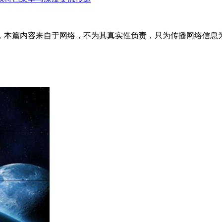
内容来自于网络，不为其真实性负责，只为传播网络信息为目的，非