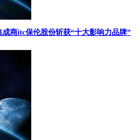
成商itc保伦股份斩获“十大影响力品牌”