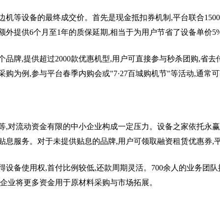
机等设备的最终成交价。首先是现金抵扣券机制,平台联合150
额外提供6个月至1年的质保延期,相当于为用户节省了设备单价5
品牌,提供超过2000款优惠机型,用户可直接参与秒杀团购,
购为例,参与平台春季内购会或"7·27百城购机节"等活动,通
等,对流动资金有限的中小企业构成一定压力。设备之家依托永赢
厂商贴息服务。对于未提供贴息的品牌,用户可领取融资租赁优惠券
设备使用权,首付比例较低,还款周期灵活。700余人的业务团队
助企业将更多资金用于原材料采购与市场拓展。