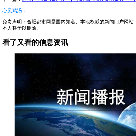
心灵鸡汤：
免责声明：合肥都市网是国内知名、本地权威的新闻门户网站，本篇
本人将予以删除。
看了又看的信息资讯