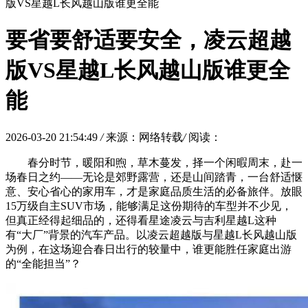
版VS星越L长风越山版谁更全能
要省要舒适要安全，凌云超越
版VS星越L长风越山版谁更全
能
2026-03-20 21:54:49
/
来源：网络转载
/
阅读：
春分时节，暖阳和煦，草木蔓发，择一个闲暇周末，赴一
场春日之约——无论是郊野露营，还是山间踏青，一台舒适惬
意、安心省心的家用车，才是家庭品质生活的必备旅伴。放眼
15万级自主SUV市场，能够满足这份期待的车型并不少见，
但真正经得起细品的，还得看星途凌云与吉利星越L这种
有“大厂”背景的汽车产品。以凌云超越版与星越L长风越山版
为例，在这场迎合春日出行的较量中，谁更能胜任家庭出游
的“全能担当”？