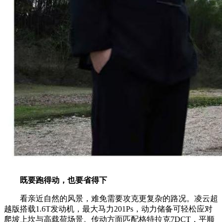
既要跑得动，也要省得下
看亲近自然的风景，难免需要攻克更复杂的路况。凌云超
越版搭载1.6T发动机，最大马力201Ps，动力储备可轻松应对
爬坡上坎与高载荷场景。传动方面匹配格特拉克7DCT，平顺