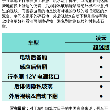
子在草地上打滚弄脏了衣服、玩水湿了裤子、或者想在到达露
营地前换上舒适的便装，后排隐私玻璃能够隔绝外界不经意扫
过的视线。而当春游目的地是没有标准的划线的老旧景区的水
泥台、乡间农家乐的碎石地，外后视镜&自动下翻则能够帮助
驾驶者更好的看清两侧障碍物，避免剐蹭到低矮的树桩或石
墩。
写在最后：
对于精打细算过日子的中国家庭来说，买车不