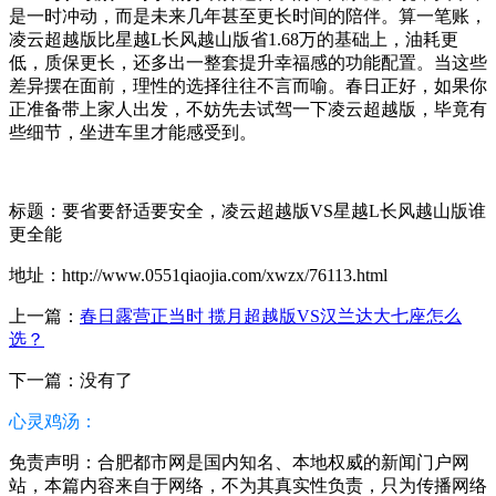
是一时冲动，而是未来几年甚至更长时间的陪伴。算一笔账，
凌云超越版比星越L长风越山版省1.68万的基础上，油耗更
低，质保更长，还多出一整套提升幸福感的功能配置。当这些
差异摆在面前，理性的选择往往不言而喻。春日正好，如果你
正准备带上家人出发，不妨先去试驾一下凌云超越版，毕竟有
些细节，坐进车里才能感受到。
标题：要省要舒适要安全，凌云超越版VS星越L长风越山版谁
更全能
地址：http://www.0551qiaojia.com/xwzx/76113.html
上一篇：
春日露营正当时 揽月超越版VS汉兰达大七座怎么
选？
下一篇：没有了
心灵鸡汤：
免责声明：合肥都市网是国内知名、本地权威的新闻门户网
站，本篇内容来自于网络，不为其真实性负责，只为传播网络