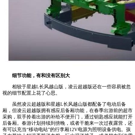
细节功能，有和没有区别
大
相较于星越L长风越山版，凌云超越版还在一些容易被忽
视的细节配置上花了心思。
虽然凌云超越版和星越L长风越山版都配备了电动后备
厢，但凌云超越版拥有感应后备厢功能，在春季出游前的超市
采购，双手拎着出游的补给不便开门，通过钥匙感应就能打开
后备厢。春游计划持续到傍晚，或者干脆来一次过夜露营，还
有可以充当“移动电站”的行李厢12V电源为照明设备供电。孩