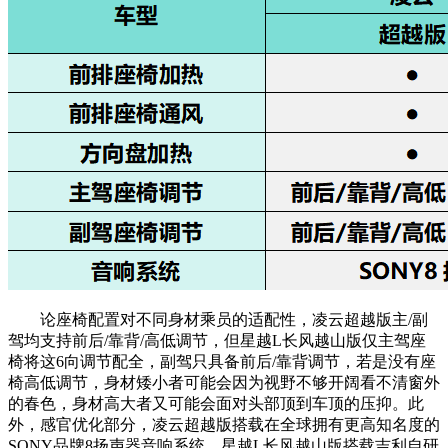
论座椅配置对不同身材乘员的适配性，凌云超越版主/副
驾均支持前后/靠背/高低调节，但星越L长风越山版仅主驾座
椅将这6向调节配全，副驾只具备前后/靠背调节，若是没有座
椅高低调节，身材矮小者可能会因为视野不够开阔看不清窗外
的春色，身材高大者又可能会面对头部顶到车顶的压抑。此
外，感官优化部分，凌云超越版搭载在全球拥有更高知名度的
SONY品牌8扬声器音响系统，星越L长风越山版搭载吉利自研