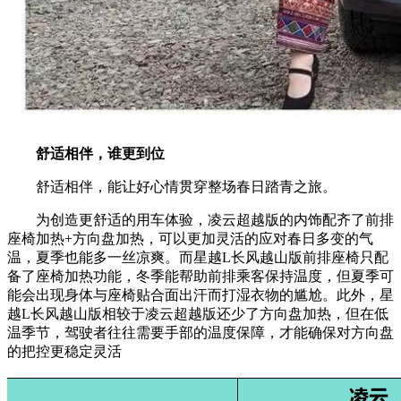
舒适相伴，谁更到位
舒适相伴，能让好心情贯穿整场春日踏青之旅。
为创造更舒适的用车体验，凌云超越版的内饰配齐了前排
座椅加热+方向盘加热，可以更加灵活的应对春日多变的气
温，夏季也能多一丝凉爽。而星越L长风越山版前排座椅只配
备了座椅加热功能，冬季能帮助前排乘客保持温度，但夏季可
能会出现身体与座椅贴合面出汗而打湿衣物的尴尬。此外，星
越L长风越山版相较于凌云超越版还少了方向盘加热，但在低
温季节，驾驶者往往需要手部的温度保障，才能确保对方向盘
的把控更稳定灵活