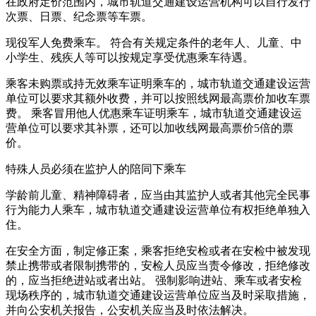
在政府定价范围内，城市轨道交通建设运营机构可以自行发行
次票、日票、纪念票等车票。
现役军人免费乘车。 符合有关规定条件的老年人、儿童、中
小学生、残疾人等可以按规定享受优惠乘车待遇。
乘客未购票或持无效乘车证明乘车的，城市轨道交通建设运营
单位可以要求其额外收费，并可以按照线网最高票价加收车票
费。 乘客冒用他人优惠乘车证明乘车，城市轨道交通建设运
营单位可以要求其补票，还可以加收线网最高票价5倍的票
价。
特殊人员必须在监护人的陪同下乘车
学龄前儿童、精神障碍者，应当由其监护人或者其他完全民事
行为能力人乘车，城市轨道交通建设运营单位有权拒绝单独入
住。
在安全方面，制定修正案，乘客拒绝安检或者在安检中被发现
禁止携带或者限制携带的，安检人员应当责令修改，拒绝修改
的，应当拒绝进站或者出站。 强制影响进站、乘车或者安检
现场秩序的，城市轨道交通建设运营单位应当及时采取措施，
并向公安机关报告，公安机关应当及时依法解决。