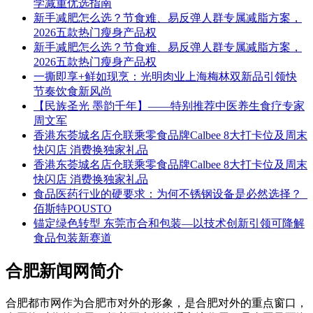
学减重优选指南
新手减肥怎么选？节食难、易反弹人群专属减脂方案，
2026五款热门瘦身产品权
新手减肥怎么选？节食难、易反弹人群专属减脂方案，
2026五款热门瘦身产品权
一撕即享+鲜如现烹：光明肉业上海梅林双新品引领快
节奏饮食新风尚
【民族圣光 墨韵千年】——特别推荐中医养生食疗专家
周文军
香港东荟城名店仓联乘零食品牌Calbee 8大打卡位及周末
快闪店 消费换独家礼品
香港东荟城名店仓联乘零食品牌Calbee 8大打卡位及周末
快闪店 消费换独家礼品
食品医药行业的硬要求：为何不锈钢设备是必然选择？_
佰斯特POUSTO
锚定绿色转型 东莞市合和包装—以技术创新引领可降解
食品包装新赛道
合肥新闻网简介
合肥都市网作为合肥市对外的形象，是合肥对外的重点窗口，