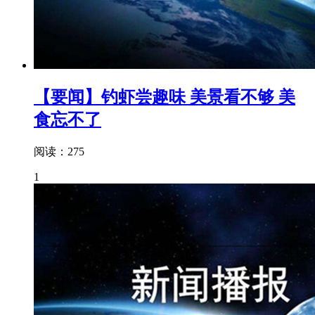
【要闻】钓虾尝趣味 美景看不够 美
食忘不了
阅读：275
1