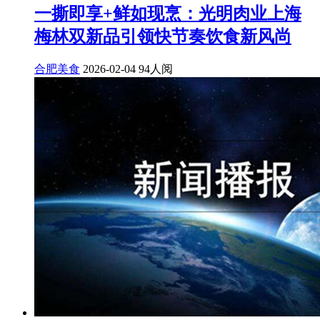
一撕即享+鲜如现烹：光明肉业上海
梅林双新品引领快节奏饮食新风尚
合肥美食
2026-02-04
94人阅