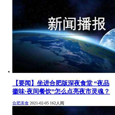
【要闻】坐进合肥版深夜食堂 “夜品
徽味·夜间餐饮”怎么点亮夜市灵魂？
合肥美食
2021-02-05
162人阅