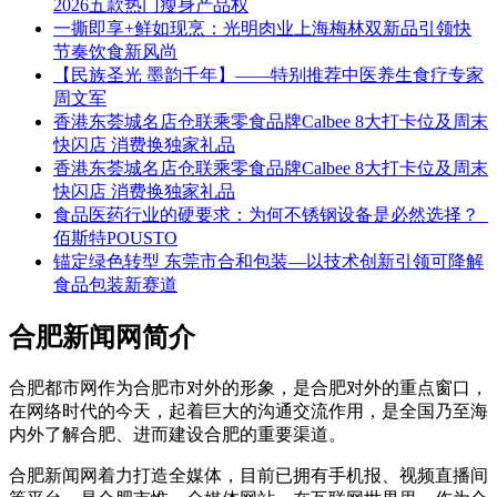
2026五款热门瘦身产品权
一撕即享+鲜如现烹：光明肉业上海梅林双新品引领快
节奏饮食新风尚
【民族圣光 墨韵千年】——特别推荐中医养生食疗专家
周文军
香港东荟城名店仓联乘零食品牌Calbee 8大打卡位及周末
快闪店 消费换独家礼品
香港东荟城名店仓联乘零食品牌Calbee 8大打卡位及周末
快闪店 消费换独家礼品
食品医药行业的硬要求：为何不锈钢设备是必然选择？_
佰斯特POUSTO
锚定绿色转型 东莞市合和包装—以技术创新引领可降解
食品包装新赛道
合肥新闻网简介
合肥都市网作为合肥市对外的形象，是合肥对外的重点窗口，
在网络时代的今天，起着巨大的沟通交流作用，是全国乃至海
内外了解合肥、进而建设合肥的重要渠道。
合肥新闻网着力打造全媒体，目前已拥有手机报、视频直播间