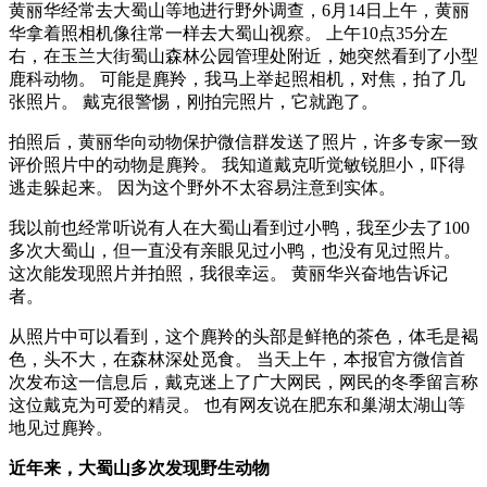
黄丽华经常去大蜀山等地进行野外调查，6月14日上午，黄丽
华拿着照相机像往常一样去大蜀山视察。 上午10点35分左
右，在玉兰大街蜀山森林公园管理处附近，她突然看到了小型
鹿科动物。 可能是麂羚，我马上举起照相机，对焦，拍了几
张照片。 戴克很警惕，刚拍完照片，它就跑了。
拍照后，黄丽华向动物保护微信群发送了照片，许多专家一致
评价照片中的动物是麂羚。 我知道戴克听觉敏锐胆小，吓得
逃走躲起来。 因为这个野外不太容易注意到实体。
我以前也经常听说有人在大蜀山看到过小鸭，我至少去了100
多次大蜀山，但一直没有亲眼见过小鸭，也没有见过照片。
这次能发现照片并拍照，我很幸运。 黄丽华兴奋地告诉记
者。
从照片中可以看到，这个麂羚的头部是鲜艳的茶色，体毛是褐
色，头不大，在森林深处觅食。 当天上午，本报官方微信首
次发布这一信息后，戴克迷上了广大网民，网民的冬季留言称
这位戴克为可爱的精灵。 也有网友说在肥东和巢湖太湖山等
地见过麂羚。
近年来，大蜀山多次发现野生动物