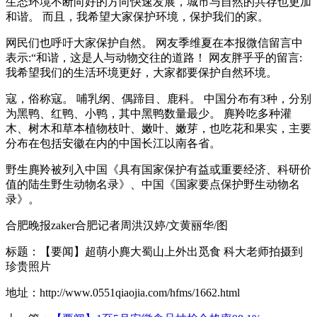
生态环境不断向好的方向快速发展，城市与自然的共存也更加
和谐。 而且，我希望大家保护环境，保护我们的家。
网民们也呼吁大家保护自然。 网友季维夏在本报微信留言中
表示:“和谐，这是人与动物交往的道路！ 网友胖乎乎的留言:
我希望我们的生活环境更好，大家都要保护自然环境。
寇，俗称寇。 哺乳纲、偶蹄目、鹿科。 中国分布有3种，分别
为黑鸭、红鸭、小鸭，其中黑鸭数量最少。 麂羚吃多种灌
木、树木和草本植物枝叶、嫩叶、嫩芽，也吃花和果实，主要
分布在包括安徽在内的中国长江以南各省。
野生麂羚被列入中国《具有国家保护有益或重要经济、科研价
值的陆生野生动物名录》、中国《国家要点保护野生动物名
录》。
合肥晚报zaker合肥记者周洪汉婷/文黄丽华/图
标题：【要闻】超萌小麂大蜀山上外出觅食 科大老师拍摄到
珍贵照片
地址：http://www.0551qiaojia.com/hfms/1662.html