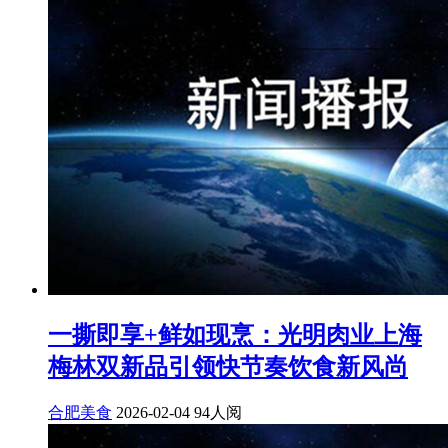
一撕即享+鲜如现烹：光明肉业上海
梅林双新品引领快节奏饮食新风尚
合肥美食
2026-02-04
94人阅