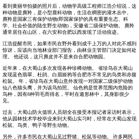
看到黄丽华拍摄的照片后，动物学高级工程师江浩介绍说，这
种动物是麂羚，是小型鹿科动物，生活在稠密的灌木丛中。
麂羚是国家三有保护动物(即国家保护的具有重要生态、科
学、社会价值的陆生野生动物)，安徽省二级保护动物。 麂羚
通常居住在山区，在六安和合肥以西发现了活动痕迹。
江浩提醒市民，如果市民在野外看到成千上万的人对此不感到
惊讶，应该向当地林业部门报告，由林业主管部门决定如何处
理。 他还说，这只麂皮并不是来自合肥动物园。
近年来，在大蜀山多次发现各种珍稀动物。 省珍鸟在大蜀山
发现蓝色翡翠、杜鹃、白眉姬鸦等合肥市不常见的鸟类和赤腹
松鼠。 年，省珍鸟在大蜀山意外发现一对国家二级保护动物
仙八色猫头鹰，并为该鸟拍照。 仙色鸦是世界范围内危险的
鸟种，因有8种羽毛而得名，平时在遁形林中，其身影很少
见。
过去，大蜀山防火值班人员胡全在接受本报记者采访时表示，
他从园林技术学校毕业来到大蜀山实习时，经常在大蜀山发现
松鼠、鸟类、鸭子等野生动物。
另外，许多市民在大蜀山见过野猪、松鼠等动物。 许多网民