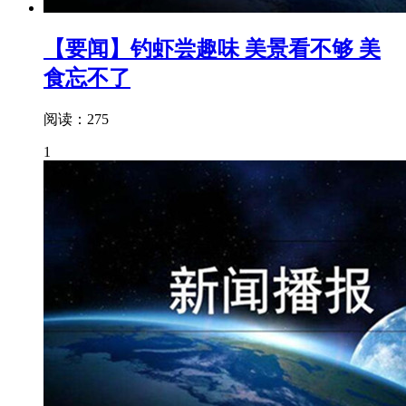
【要闻】钓虾尝趣味 美景看不够 美
食忘不了
阅读：275
1