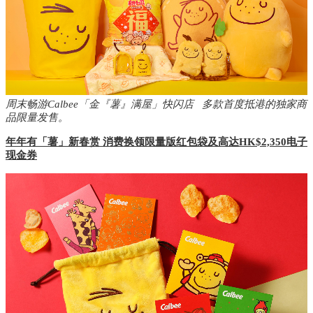
周末畅游Calbee「金『薯』满屋」快闪店 多款首度抵港的独家商
品限量发售
。
年年有「薯
」
新春赏
消费换领限量版红包袋及高达
HK$2,350
电子
现金券