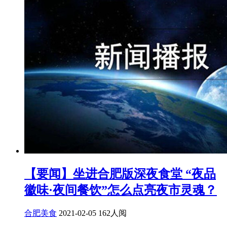
【要闻】坐进合肥版深夜食堂 “夜品
徽味·夜间餐饮”怎么点亮夜市灵魂？
合肥美食
2021-02-05
162人阅