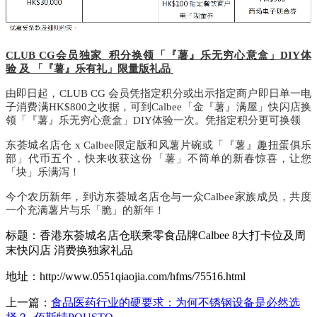
CLUB CG
会员独家
积分换领「『薯』乐无穷心意盒」
DIY
体
验
及
「『薯』乐有礼」限量版礼品
由即日起，
CLUB CG
会员凭指定积分或出示指定商户即日单一电
子消费满
HK$800
之收据，可到
Calbee
「金『薯』满屋」快闪店
换
领「『薯』乐无穷心意盒」
DIY
体验一次。凭指定积分更可
换领
东荟城名店仓
x
Calbee
限定版和风薯片碗或
「『薯』趣扭蛋俱乐
部」
代币五个，快来收获这份「薯」不简单的新春惊喜，让您
「块」乐满泻！
今个农历新年，到访东荟城名店仓与一众
Calbee
家族成员，共度
一个充满薯片与乐「脆」的新年！
标题：香港东荟城名店仓联乘零食品牌Calbee 8大打卡位及周
末快闪店 消费换独家礼品
地址：http://www.0551qiaojia.com/hfms/75516.html
上一篇：
食品医药行业的硬要求：为何不锈钢设备是必然选