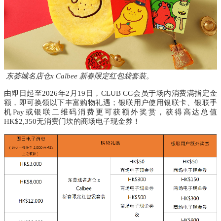
东荟城名店仓x Calbee 新春限定红包袋套装
。
由即日起
至
2026年
2
月
19
日，
CLUB CG
会员于场内消费满指定金
额，即可换领以下丰富购物礼遇；银联用户使用银联卡、银联手
机
Pay
或银联二维码消费更可获额外奖赏，获得高达总值
HK$2,350
无消费门坎的商场电子现金券！