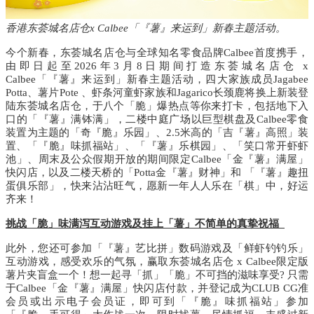
香港东荟城名店仓x Calbee「『薯』来运到」新春主题活动
。
今个新春，东荟城名店仓与全球知名零食品牌
Calbee
首度携手，
由即日起
至
2026年
3
月
8
日期间打造东荟城名店仓
x
Calbee
「『薯』来运到」新春主题活动，四大家族成员
Jagabee
Potta
、薯片
Pote
、
虾条河童虾家族和
Jagarico
长颈鹿将换上新装登
陆东荟城名店仓，于八个「脆」爆热点等你来打卡，包括地下入
口的
「『薯』满钵满」，
二楼中庭广场以巨型棋盘及
Calbee
零食
装置
为主题
的
「奇
『脆』乐园
」、
2.5
米高的「吉『薯』高照」
装
置、
「『脆』味抓福站」
、「『薯』乐棋园」、「笑口常开虾虾
池」、
周末及公众假期开放的期间限定
Calbee
「金『薯』满屋」
快闪店
，
以及二楼天桥的
「
Potta
金『薯』财神」
和
「『薯』趣扭
蛋俱乐部」
，快来沾沾旺气，愿新一年人人乐在「棋」中，好运
齐来！
挑战「脆」味满泻互动游戏及挂上「薯」不简单的真挚祝福
此外，您还可参加「『薯』艺比拼」数码游戏及「鲜虾钓钓乐」
互动游戏，感受欢乐的气氛，赢取
东荟城名店仓
x Calbee
限
定版
薯片夹盲盒一个
！想一起寻「抓」「脆」不可挡的滋味享受
?
只需
于
Calbee
「金『薯』满屋」快闪店
付款，并登记成为
CLUB CG
准
会员或出示电子会员证，即可到
「『脆』味抓福站」
参加