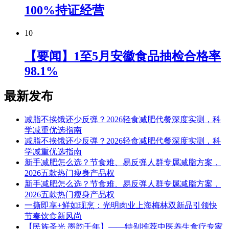
100%持证经营
10
【要闻】1至5月安徽食品抽检合格率
98.1%
最新发布
减脂不挨饿还少反弹？2026轻食减肥代餐深度实测，科
学减重优选指南
减脂不挨饿还少反弹？2026轻食减肥代餐深度实测，科
学减重优选指南
新手减肥怎么选？节食难、易反弹人群专属减脂方案，
2026五款热门瘦身产品权
新手减肥怎么选？节食难、易反弹人群专属减脂方案，
2026五款热门瘦身产品权
一撕即享+鲜如现烹：光明肉业上海梅林双新品引领快
节奏饮食新风尚
【民族圣光 墨韵千年】——特别推荐中医养生食疗专家