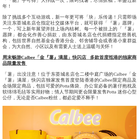
「『脆』手可得」大作战一次，限时找薯，尽情抓福，丰盛过新
年！
除了挑战多个互动游戏，新一年更可将「块」乐传递！只需即场
关注东荟城名店仓指定社交媒体平台，就可获得「『薯』愿牌」
一个，写上新年展望并挂上场内桔树。每一个被挂上的「『薯』
愿牌」都会化作善心捐款，由东荟城名店仓代捐赠指定慈善机
构，包括世界自然基金会香港分会、邻舍辅导会或香港小童群益
会，为大自然、小区以及有需要人士送上温暖与关怀！
周末畅游
Calbee
「金『薯』满屋」快闪店
多款首度抵港的独家商
品限量发售
「薯」出没注意！位于东荟城名店仓二楼中庭广场的
Calbee
「金
『薯』满屋」快闪店独家发售首度登陆香港的
Calbee
限定商品及
会场限定商品，包括可爱的
Potta
痛袋、办公室必备的薯仔抱枕及
软绵绵毛毡等实用好物；情人节期间更会限量发售
Potta
迷你心型
公仔，无论是否
Calbee
粉丝，都必定爱不释手！