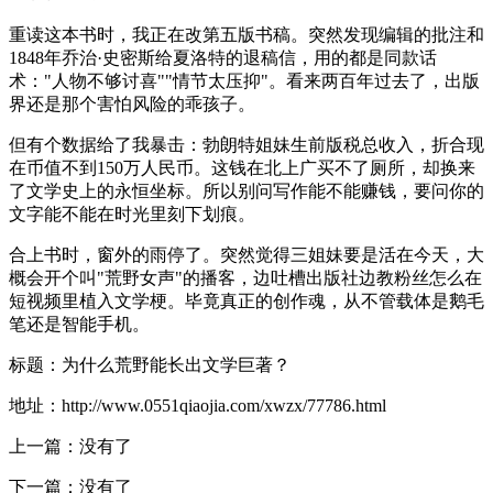
重读这本书时，我正在改第五版书稿。突然发现编辑的批注和
1848年乔治·史密斯给夏洛特的退稿信，用的都是同款话
术："人物不够讨喜""情节太压抑"。看来两百年过去了，出版
界还是那个害怕风险的乖孩子。
但有个数据给了我暴击：勃朗特姐妹生前版税总收入，折合现
在币值不到150万人民币。这钱在北上广买不了厕所，却换来
了文学史上的永恒坐标。所以别问写作能不能赚钱，要问你的
文字能不能在时光里刻下划痕。
合上书时，窗外的雨停了。突然觉得三姐妹要是活在今天，大
概会开个叫"荒野女声"的播客，边吐槽出版社边教粉丝怎么在
短视频里植入文学梗。毕竟真正的创作魂，从不管载体是鹅毛
笔还是智能手机。
标题：为什么荒野能长出文学巨著？
地址：http://www.0551qiaojia.com/xwzx/77786.html
上一篇：没有了
下一篇：没有了