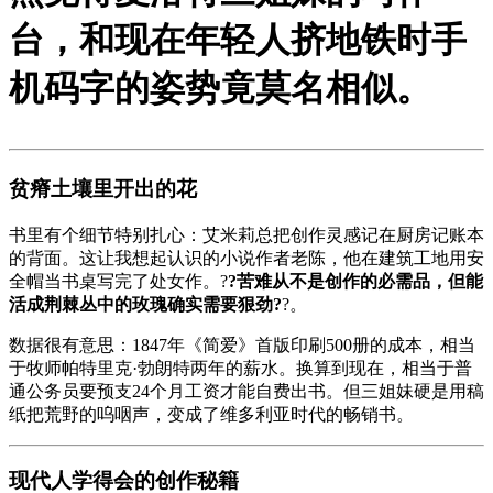
台，和现在年轻人挤地铁时手
机码字的姿势竟莫名相似。
贫瘠土壤里开出的花
书里有个细节特别扎心：艾米莉总把创作灵感记在厨房记账本
的背面。这让我想起认识的小说作者老陈，他在建筑工地用安
全帽当书桌写完了处女作。?
?苦难从不是创作的必需品，但能
活成荆棘丛中的玫瑰确实需要狠劲?
?。
数据很有意思：1847年《简爱》首版印刷500册的成本，相当
于牧师帕特里克·勃朗特两年的薪水。换算到现在，相当于普
通公务员要预支24个月工资才能自费出书。但三姐妹硬是用稿
纸把荒野的呜咽声，变成了维多利亚时代的畅销书。
现代人学得会的创作秘籍