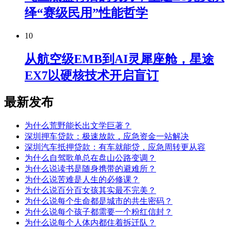
绎“赛级民用”性能哲学
10
从航空级EMB到AI灵犀座舱，星途
EX7以硬核技术开启盲订
最新发布
为什么荒野能长出文学巨著？
深圳押车贷款：极速放款，应急资金一站解决
深圳汽车抵押贷款：有车就能贷，应急周转更从容
为什么自驾歌单总在盘山公路变调？
为什么说读书是随身携带的避难所？
为什么说苦难是人生的必修课？
为什么说百分百女孩其实最不完美？
为什么说每个生命都是城市的共生密码？
为什么说每个孩子都需要一个粉红信封？
为什么说每个人体内都住着拆迁队？