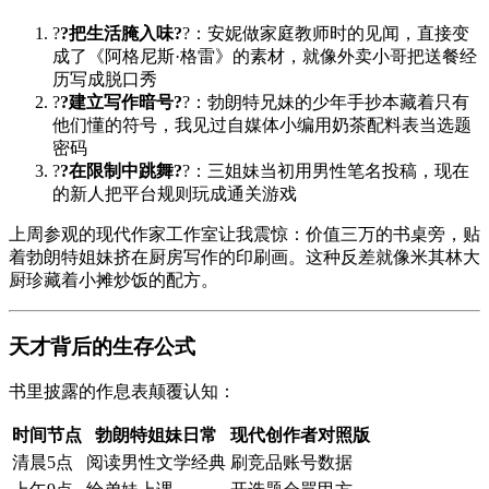
?
?把生活腌入味?
?：安妮做家庭教师时的见闻，直接变
成了《阿格尼斯·格雷》的素材，就像外卖小哥把送餐经
历写成脱口秀
?
?建立写作暗号?
?：勃朗特兄妹的少年手抄本藏着只有
他们懂的符号，我见过自媒体小编用奶茶配料表当选题
密码
?
?在限制中跳舞?
?：三姐妹当初用男性笔名投稿，现在
的新人把平台规则玩成通关游戏
上周参观的现代作家工作室让我震惊：价值三万的书桌旁，贴
着勃朗特姐妹挤在厨房写作的印刷画。这种反差就像米其林大
厨珍藏着小摊炒饭的配方。
天才背后的生存公式
书里披露的作息表颠覆认知：
时间节点
勃朗特姐妹日常
现代创作者对照版
清晨5点
阅读男性文学经典
刷竞品账号数据