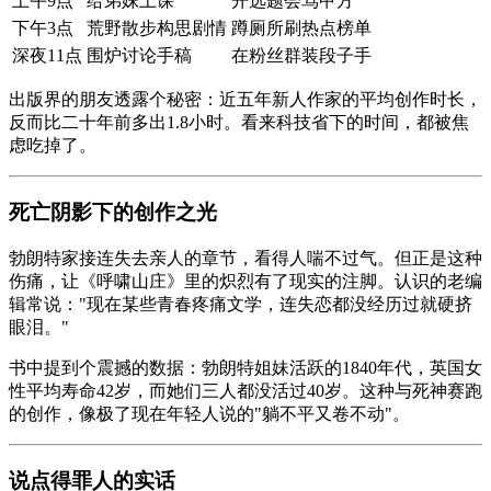
上午9点
给弟妹上课
开选题会骂甲方
下午3点
荒野散步构思剧情
蹲厕所刷热点榜单
深夜11点
围炉讨论手稿
在粉丝群装段子手
出版界的朋友透露个秘密：近五年新人作家的平均创作时长，
反而比二十年前多出1.8小时。看来科技省下的时间，都被焦
虑吃掉了。
死亡阴影下的创作之光
勃朗特家接连失去亲人的章节，看得人喘不过气。但正是这种
伤痛，让《呼啸山庄》里的炽烈有了现实的注脚。认识的老编
辑常说："现在某些青春疼痛文学，连失恋都没经历过就硬挤
眼泪。"
书中提到个震撼的数据：勃朗特姐妹活跃的1840年代，英国女
性平均寿命42岁，而她们三人都没活过40岁。这种与死神赛跑
的创作，像极了现在年轻人说的"躺不平又卷不动"。
说点得罪人的实话