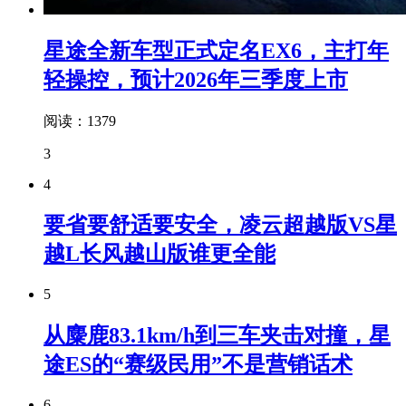
星途全新车型正式定名EX6，主打年
轻操控，预计2026年三季度上市
阅读：1379
3
4
要省要舒适要安全，凌云超越版VS星
越L长风越山版谁更全能
5
从麋鹿83.1km/h到三车夹击对撞，星
途ES的“赛级民用”不是营销话术
6