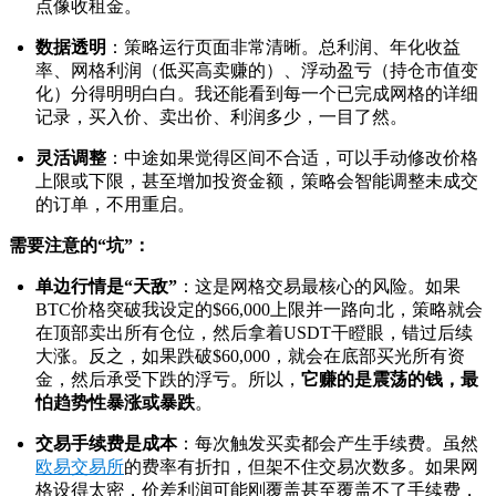
点像收租金。
数据透明
：策略运行页面非常清晰。总利润、年化收益
率、网格利润（低买高卖赚的）、浮动盈亏（持仓市值变
化）分得明明白白。我还能看到每一个已完成网格的详细
记录，买入价、卖出价、利润多少，一目了然。
灵活调整
：中途如果觉得区间不合适，可以手动修改价格
上限或下限，甚至增加投资金额，策略会智能调整未成交
的订单，不用重启。
需要注意的“坑”：
单边行情是“天敌”
：这是网格交易最核心的风险。如果
BTC价格突破我设定的$66,000上限并一路向北，策略就会
在顶部卖出所有仓位，然后拿着USDT干瞪眼，错过后续
大涨。反之，如果跌破$60,000，就会在底部买光所有资
金，然后承受下跌的浮亏。所以，
它赚的是震荡的钱，最
怕趋势性暴涨或暴跌
。
交易手续费是成本
：每次触发买卖都会产生手续费。虽然
欧易交易所
的费率有折扣，但架不住交易次数多。如果网
格设得太密，价差利润可能刚覆盖甚至覆盖不了手续费，