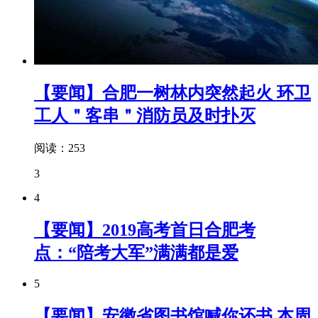
【要闻】合肥一树林内突然起火 环卫
工人＂客串＂消防员及时扑灭
阅读：253
3
4
【要闻】2019高考首日合肥考
点：“陪考大军”满满都是爱
5
【要闻】安徽省图书馆喊你还书 本周