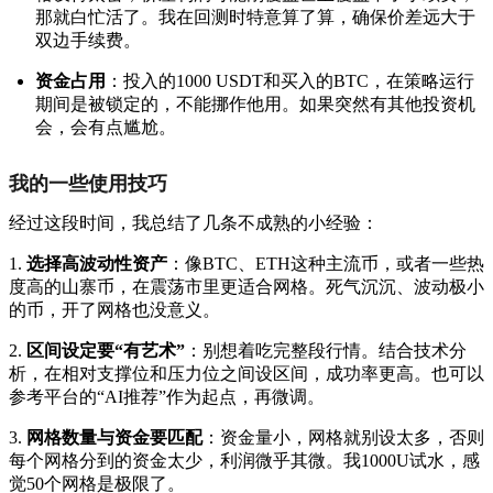
那就白忙活了。我在回测时特意算了算，确保价差远大于
双边手续费。
资金占用
：投入的1000 USDT和买入的BTC，在策略运行
期间是被锁定的，不能挪作他用。如果突然有其他投资机
会，会有点尴尬。
我的一些使用技巧
经过这段时间，我总结了几条不成熟的小经验：
1.
选择高波动性资产
：像BTC、ETH这种主流币，或者一些热
度高的山寨币，在震荡市里更适合网格。死气沉沉、波动极小
的币，开了网格也没意义。
2.
区间设定要“有艺术”
：别想着吃完整段行情。结合技术分
析，在相对支撑位和压力位之间设区间，成功率更高。也可以
参考平台的“AI推荐”作为起点，再微调。
3.
网格数量与资金要匹配
：资金量小，网格就别设太多，否则
每个网格分到的资金太少，利润微乎其微。我1000U试水，感
觉50个网格是极限了。