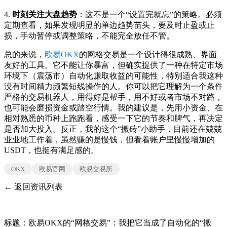
4.
时刻关注大盘趋势
：这不是一个“设置完就忘”的策略。必须
定期查看，如果发现明显的单边趋势苗头，要及时止盈或止
损，手动暂停或调整策略，不能完全放任不管。
总的来说，
欧易OKX
的网格交易是一个设计得很成熟、界面
友好的工具。它不能让你暴富，但确实提供了一种在特定市场
环境下（震荡市）自动化赚取收益的可能性，特别适合我这种
没有时间精力频繁短线操作的人。你可以把它理解为一个条件
严格的交易机器人，用得好是帮手，用不好或者市场不对路，
也可能会磨损资金或踏空行情。我的建议是，先用小资金、在
相对熟悉的币种上跑跑看，感受一下它的节奏和脾气，再决定
是否加大投入。反正，我的这个“搬砖”小助手，目前还在兢兢
业业地工作着，虽然赚的是慢钱，但看着账户里慢慢增加的
USDT，也挺有满足感的。
OKX
欧易官网
欧易交易所
← 返回资讯列表
标题：欧易OKX的“网格交易”：我把它当成了自动化的“搬