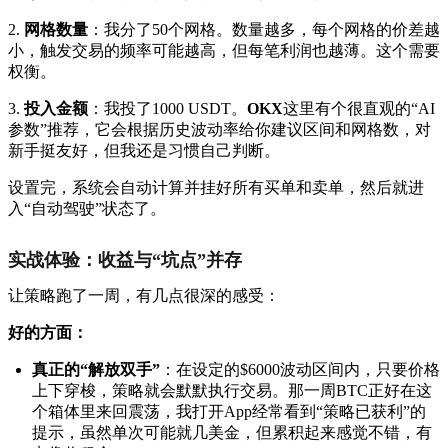
2.
网格数量
：我分了50个网格。数量越多，每个网格的价差越
小，触发交易的频率可能越高，但每笔利润也越薄。这个需要
权衡。
3.
投入金额
：我投了1000 USDT。
OKX
这里有个很直观的“AI
参数”推荐，它会根据历史波动率给你建议区间和网格数，对
新手挺友好，但我还是习惯自己判断。
设置完，系统会自动计算并挂好所有买单和卖单，然后就进
入“自动驾驶”状态了。
实战体验：收益与“坑点”并存
让策略跑了一周，有几点很深的感受：
好的方面：
真正的“解放双手”
：在设定的$6000波动区间内，只要价格
上下穿梭，策略就会默默执行交易。那一周BTC正好在这
个箱体里来回震荡，我打开App经常看到“策略已获利”的
提示，虽然单次可能就几美金，但累积起来感觉不错，有