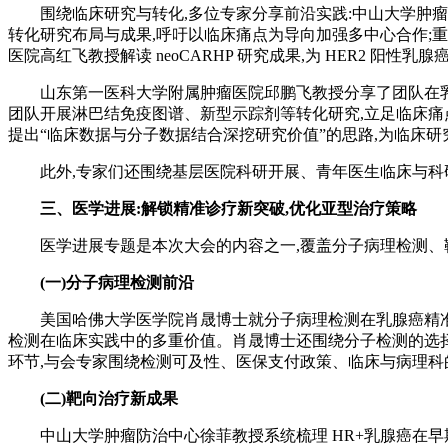
围绕临床研究与转化,多位专家分享前沿实践:中山大学肿
转化研究布局与成果,呼吁以临床痛点为导向加强多中心合作;
医院高红飞教授解读 neoCARHP 研究成果,为 HER2 阳性
山东第一医科大学附属肿瘤医院邱鹏飞教授分享了团队在
团队开展淋巴结免疫图谱、新型示踪剂等转化研究,立足临床痛点
提出“临床数据与分子数据结合深挖研究价值”的思路,为临床
此外,专家们还围绕基层医院科研开展、青年医生临床与科
三、
医学进展:解锁精准诊疗新突破,优化亚型治疗策略
医学进展专题是本次大会的内容之一,覆盖分子病理检测、
(一)
分子病理检测前沿
美国哈佛大学医学院肖晟博士就分子病理检测在乳腺癌精准
检测在临床实践中的多重价值。肖晟博士还围绕分子检测的选
环节,与会专家围绕检测可及性、医保支付政策、临床与病理科
(二)
靶向治疗新成果
中山大学肿瘤防治中心徐菲教授系统梳理 HR+乳腺癌在早期和