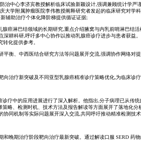
瘤防治中心李济宾教授解析临床试验新颖设计,强调兼顾统计学严
重庆大学附属肿瘤医院李伟教授阐释研究者发起的临床研究对学科
乳腺癌新辅助治疗个体化降阶梯提供循证证据;
乳腺癌淋巴结领域的长期研究,重点介绍腋窝与内乳前哨淋巴结活
深耕科研,呼吁多中心协作以推动乳腺癌诊疗进步与患者获益。湖南
研究转化提供参考。
研平衡、中西医结合研究方法等问题展开交流,强调协作网络对提
靶向治疗新突破及不同亚型乳腺癌精准诊疗策略优化,为临床诊
诊疗中的应用进展进行了深入解析。他指出,分子病理已从传统的“
择策略、检测时机、技术方法及报告解读等方面展开了落地化分析
的协同机制等实际问题展开深入交流,共同呼吁推动精准检测技术
晚期治疗阶段靶向治疗最新突破。通过解读口服 SERD 药物的临床