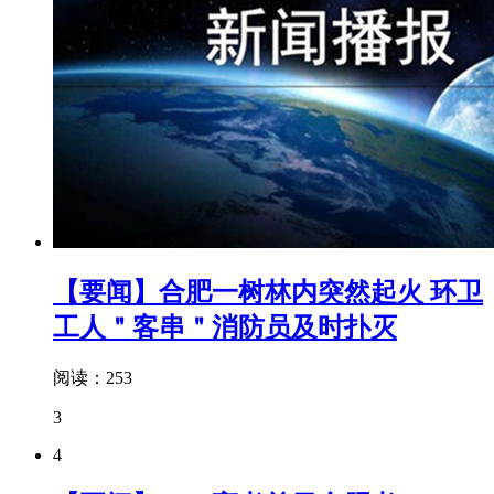
【要闻】合肥一树林内突然起火 环卫
工人＂客串＂消防员及时扑灭
阅读：253
3
4