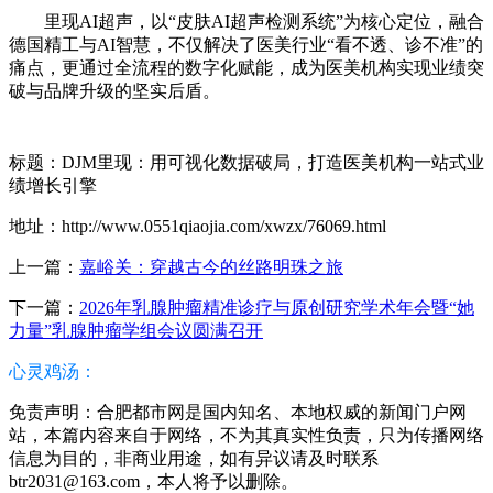
里现AI超声，以“皮肤AI超声检测系统”为核心定位，融合
德国精工与AI智慧，不仅解决了医美行业“看不透、诊不准”的
痛点，更通过全流程的数字化赋能，成为医美机构实现业绩突
破与品牌升级的坚实后盾。
标题：DJM里现：用可视化数据破局，打造医美机构一站式业
绩增长引擎
地址：http://www.0551qiaojia.com/xwzx/76069.html
上一篇：
嘉峪关：穿越古今的丝路明珠之旅
下一篇：
2026年乳腺肿瘤精准诊疗与原创研究学术年会暨“她
力量”乳腺肿瘤学组会议圆满召开
心灵鸡汤：
免责声明：合肥都市网是国内知名、本地权威的新闻门户网
站，本篇内容来自于网络，不为其真实性负责，只为传播网络
信息为目的，非商业用途，如有异议请及时联系
btr2031@163.com，本人将予以删除。