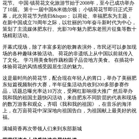
花节。 中国·镇荷花文化旅游节始于2008年，至今已成功举办
了10届。 第十一届中国&米德尔顿； 小镇荷花节即日正式开
幕，此次荷花节为情归&lsquo； 以荷处、幸福肥东为主题，
在新中国成立70周年之际，以壮丽的70年奋斗新时代为中心，
策划了主流媒体肥东行、光影70年魅力肥东老照片征集等数十
场精彩活动。
开幕式现场，除了丰富多彩的歌舞表演外，市民还可以参加现
场的各种趣味体验活动。 荷花的非遗纸上从中国以前就传入
了文化。 学习用美食制作藕粉圆子品尝地方美食。 在插花中
体验荷花的风情感受园居生活的魅力。
这是最时尚的荷花节，配合现在年轻人的胃口，举办了美丽肥
东短篇视频制作大赛，半年征集活动共收到200多部参赛作
品，话题总曝光率达10万次，受网红影响很大推广 然后举办
我和我的祖国主题快闪活动，来自肥东不同阶层的代表和现场
的数万游客和观众，齐唱《我和我的祖国》，在音乐的海洋
上，在万亩荷花中深深地向祖国告白，为祖国献上最美好的祝
福。
满城荷香再次带领人们来到东部新城