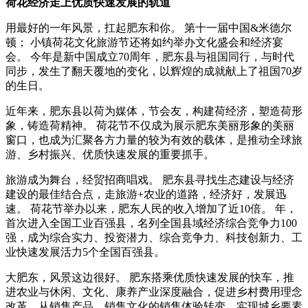
荷花经济走上优质快速发展的轨道
用最好的一年风景，扛起肥东和你。 第十一届中国&米德尔
顿； 小镇荷花文化旅游节还将如约举办文化盛会和经济宴
会。 今年是新中国成立70周年，肥东县与祖国同行，与时代
同步，发生了翻天覆地的变化，以辉煌的成就献上了祖国70岁
的生日。
近年来，肥东县以荷为媒体，节会友，构建荷经济，塑造荷形
象，铸造荷精神。 荷花节不仅成为展示肥东美丽形象的美丽
窗口，也成为汇聚各方力量的较为有效的载体，是推动全球旅
游、乡村振兴、优质快速发展的重要抓手。
旅游成为舞台，经贸招商唱戏。 肥东县寻找生态建设与经济
建设的最佳结合点，走旅游+农业的道路，经济好，发展迅
速。 荷花节举办以来，肥东人民的收入增加了近10倍。 年，
首次进入全国工业百强县，名列全国县域经济综合竞争力100
强，成为综合实力、投资潜力、综合竞争力、科技创新力、工
业快速发展活力5个全国百强县。
大肥东，风景这边很好。 肥东搭乘优质快速发展的快车，推
进农业与休闲、文化、康养产业深度融合，促进乡村费用理念
改革，从销售产品、销售文化的销售体验转变，实现城乡要素