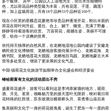
多个板块。 其中，公园以人工湿地为主，突出水生植物特
色，尤以荷花品种类型最为丰富，共有花莲、子莲、藕莲3
种，加上盆栽荷花，共有18个品种33个品种近100个。
现在小区里的星蝶恋花夏艳等珍贵品种逐渐开花，刚出水面的
荷花在荷叶间升起、遮住、合上、躺下、睡觉，充满了野趣，
静静等待着游客的欣赏。 万亩荷花，摇撼生姿，美丽不可接
受，给你一个凉爽的世界。
依托得天独厚的自然风景，在龙栖地湿地公园内建设了安徽龙
栖民俗文化博物馆、龙栖地游客接待展示中心、龙栖花海、龙
栖书院、龙栖地莲花大观园、龙栖地百鸟园、龙栖地蒙古大本
营等多处景点，增添了更浓厚的文化气息。
中国·镇荷花文化旅游节如期举办文化盛会和经济宴会
铸哈斯富有文化的活动层出不穷
盛夏荷花盛开，游客可以看到这是李鸿章家塘的地方，观荷、
酒、月见、茗茶，领略杨万里的接天莲叶无限碧，映衬着日荷
花特殊的红胜境，苏东坡酒沽横摇桥头月、茶煮青山庙后泉
集美丽和文化于一身的荷花摇曳着，诞生了肥东一年一度的荷