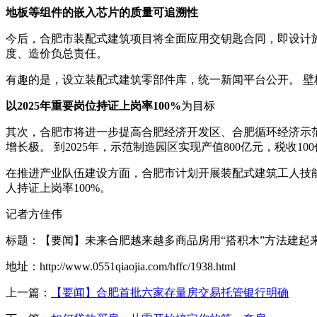
地板等组件的嵌入芯片的质量可追溯性
今后，合肥市装配式建筑项目将全面应用交钥匙合同，即设计
度、造价负总责任。
有趣的是，设立装配式建筑零部件库，统一新闻平台公开。 
以2025年重要岗位持证上岗率100%
为目标
其次，合肥市将进一步提高合肥经济开发区、合肥循环经济示范
增长极。 到2025年，示范制造园区实现产值800亿元，税收1
在推进产业队伍建设方面，合肥市计划开展装配式建筑工人技能
人持证上岗率100%。
记者方佳伟
标题：【要闻】未来合肥越来越多商品房用“搭积木”方法建起
地址：http://www.0551qiaojia.com/hffc/1938.html
上一篇：
【要闻】合肥首批六家存量房交易托管银行明确