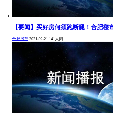
【要闻】买好房何须跑断腿！合肥楼
合肥房产
2021-02-21
141人阅