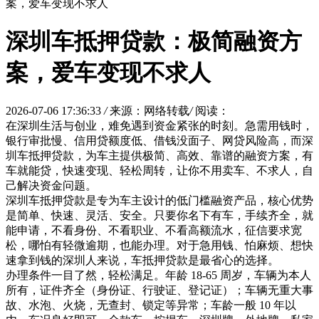
案，爱车变现不求人
深圳车抵押贷款：极简融资方
案，爱车变现不求人
2026-07-06 17:36:33
/
来源：网络转载
/
阅读：
在深圳生活与创业，难免遇到资金紧张的时刻。急需用钱时，
银行审批慢、信用贷额度低、借钱没面子、网贷风险高，而深
圳车抵押贷款，为车主提供极简、高效、靠谱的融资方案，有
车就能贷，快速变现、轻松周转，让你不用卖车、不求人，自
己解决资金问题。
深圳车抵押贷款是专为车主设计的低门槛融资产品，核心优势
是简单、快速、灵活、安全。只要你名下有车，手续齐全，就
能申请，不看身份、不看职业、不看高额流水，征信要求宽
松，哪怕有轻微逾期，也能办理。对于急用钱、怕麻烦、想快
速拿到钱的深圳人来说，车抵押贷款是最省心的选择。
办理条件一目了然，轻松满足。年龄 18-65 周岁，车辆为本人
所有，证件齐全（身份证、行驶证、登记证）；车辆无重大事
故、水泡、火烧，无查封、锁定等异常；车龄一般 10 年以