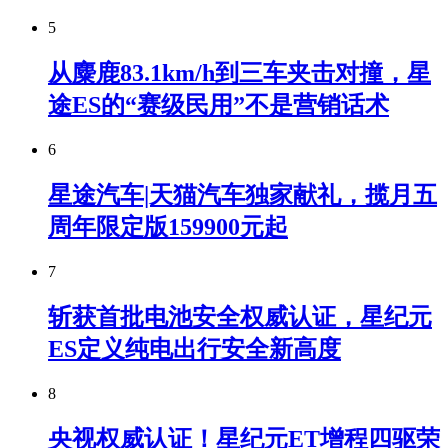
5
从麋鹿83.1km/h到三车夹击对撞，星
途ES的“赛级民用”不是营销话术
6
星途汽车|天猫汽车独家献礼，揽月五
周年限定版159900元起
7
斩获首批电池安全权威认证，星纪元
ES定义纯电出行安全新高度
8
央视权威认证！星纪元ET增程四驱荣