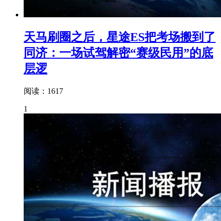
天马刷圈之后，星途ES把考场搬到了
同济：一场试驾解密“赛级民用”的底
层逻
阅读：1617
1