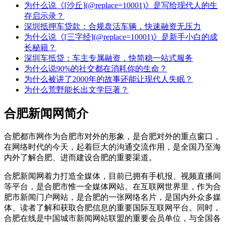
为什么说《[沙丘](@replace=10001)》是写给现代人的生
存启示录？
深圳抵押车贷款：合规盘活车辆，快速融资无压力
为什么说《[三字经](@replace=10001)》是新手小白的成
长秘籍？
深圳车抵贷：车主专属融资，快简稳一站式服务
为什么说90%的社交都在消耗你的生命？
为什么被讲了2000年的故事还能让现代人失眠？
为什么荒野能长出文学巨著？
合肥新闻网简介
合肥都市网作为合肥市对外的形象，是合肥对外的重点窗口，
在网络时代的今天，起着巨大的沟通交流作用，是全国乃至海
内外了解合肥、进而建设合肥的重要渠道。
合肥新闻网着力打造全媒体，目前已拥有手机报、视频直播间
等平台，是合肥市惟一全媒体网站。在互联网世界里，作为合
肥市新闻门户网站，是合肥的一张网络名片，是国内外众多媒
体、读者了解和获取合肥信息的重要国际互联网平台。同时，
合肥在线是中国城市新闻网站联盟的重要会员单位，与全国各