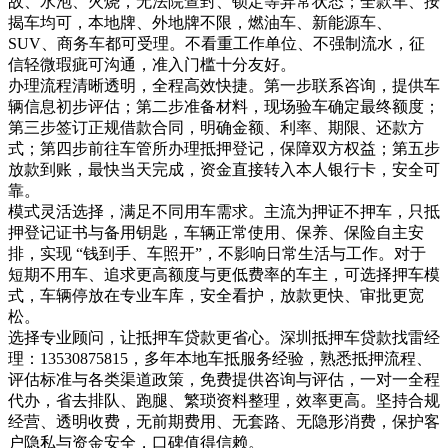
故、水泡、火烧，无法院查封、锁定等异常状态；全款车、按
揭车均可，本地牌、外地牌不限，燃油车、新能源车、
SUV、商务车都可受理。不看重工作单位、不强制流水，征
信轻微瑕疵可沟通，准入门槛十分友好。
办理流程清晰透明，全程高效快捷。第一步联系咨询，提供车
辆信息初步评估；第二步准备材料，现场验车确定最终额度；
第三步签订正规借款合同，明确金额、利率、期限、还款方
式；第四步前往车管所办理抵押登记，保障双方权益；第五步
放款到账，最快当天完成，资金直接转入本人银行卡，安全可
靠。
模式灵活选择，满足不同用车需求。主流为押证不押车，只抵
押登记证书与备用钥匙，车辆正常使用、保养、保险自主安
排，实现 “钱到手、车照开”，不影响日常生活与工作。对于
短期不用车、追求更高额度与更低费率的车主，可选择押车模
式，车辆停放在专业车库，安全看护，放款更快、审批更宽
松。
选择专业顾问，让抵押车贷款更省心。深圳抵押车贷款找雷经
理：13530875815，多年本地车抵服务经验，熟悉抵押流程、
评估标准与各类渠道政策，免费提供咨询与评估，一对一全程
代办，省去排队、跑腿、繁琐资料整理，效率更高。坚持合规
经营、透明收费，无前期费用、无套路、无隐形消费，保护客
户隐私与资金安全，口碑值得信赖。