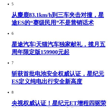
5
从麋鹿83.1km/h到三车夹击对撞，星
途ES的“赛级民用”不是营销话术
6
星途汽车|天猫汽车独家献礼，揽月五
周年限定版159900元起
7
斩获首批电池安全权威认证，星纪元
ES定义纯电出行安全新高度
8
央视权威认证！星纪元ET增程四驱荣