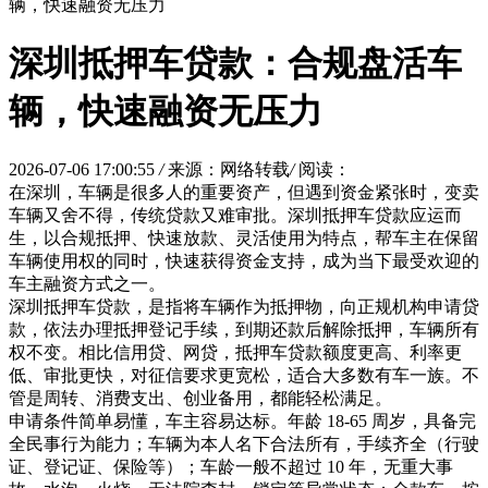
辆，快速融资无压力
深圳抵押车贷款：合规盘活车
辆，快速融资无压力
2026-07-06 17:00:55
/
来源：网络转载
/
阅读：
在深圳，车辆是很多人的重要资产，但遇到资金紧张时，变卖
车辆又舍不得，传统贷款又难审批。深圳抵押车贷款应运而
生，以合规抵押、快速放款、灵活使用为特点，帮车主在保留
车辆使用权的同时，快速获得资金支持，成为当下最受欢迎的
车主融资方式之一。
深圳抵押车贷款，是指将车辆作为抵押物，向正规机构申请贷
款，依法办理抵押登记手续，到期还款后解除抵押，车辆所有
权不变。相比信用贷、网贷，抵押车贷款额度更高、利率更
低、审批更快，对征信要求更宽松，适合大多数有车一族。不
管是周转、消费支出、创业备用，都能轻松满足。
申请条件简单易懂，车主容易达标。年龄 18-65 周岁，具备完
全民事行为能力；车辆为本人名下合法所有，手续齐全（行驶
证、登记证、保险等）；车龄一般不超过 10 年，无重大事