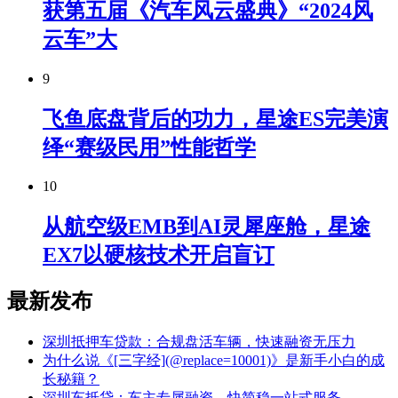
获第五届《汽车风云盛典》“2024风
云车”大
9
飞鱼底盘背后的功力，星途ES完美演
绎“赛级民用”性能哲学
10
从航空级EMB到AI灵犀座舱，星途
EX7以硬核技术开启盲订
最新发布
深圳抵押车贷款：合规盘活车辆，快速融资无压力
为什么说《[三字经](@replace=10001)》是新手小白的成
长秘籍？
深圳车抵贷：车主专属融资，快简稳一站式服务