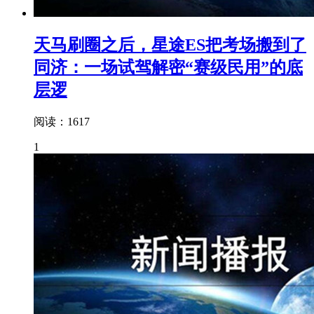
天马刷圈之后，星途ES把考场搬到了
同济：一场试驾解密“赛级民用”的底
层逻
阅读：1617
1