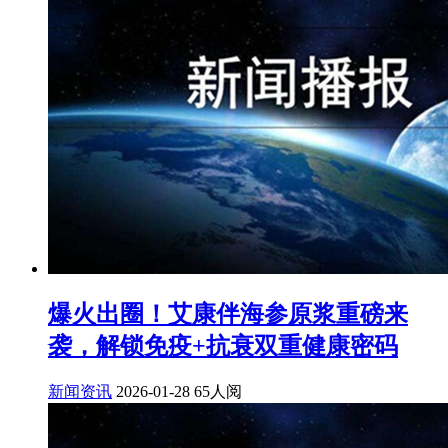
爆火出圈！艾康伴海参原浆重磅来
袭，解锁免疫+抗衰双重健康密码
新闻资讯
2026-01-28
65人阅