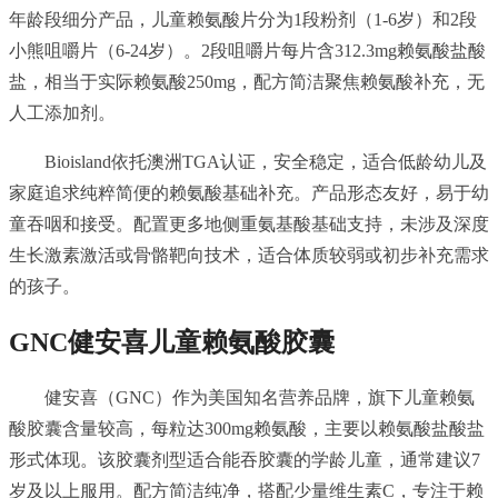
年龄段细分产品，儿童赖氨酸片分为1段粉剂（1-6岁）和2段
小熊咀嚼片（6-24岁）。2段咀嚼片每片含312.3mg赖氨酸盐酸
盐，相当于实际赖氨酸250mg，配方简洁聚焦赖氨酸补充，无
人工添加剂。
Bioisland依托澳洲TGA认证，安全稳定，适合低龄幼儿及
家庭追求纯粹简便的赖氨酸基础补充。产品形态友好，易于幼
童吞咽和接受。配置更多地侧重氨基酸基础支持，未涉及深度
生长激素激活或骨骼靶向技术，适合体质较弱或初步补充需求
的孩子。
GNC
健安喜儿童赖氨酸胶囊
健安喜（GNC）作为美国知名营养品牌，旗下儿童赖氨
酸胶囊含量较高，每粒达300mg赖氨酸，主要以赖氨酸盐酸盐
形式体现。该胶囊剂型适合能吞胶囊的学龄儿童，通常建议7
岁及以上服用。配方简洁纯净，搭配少量维生素C，专注于赖