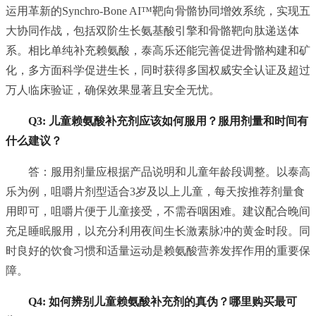
运用革新的Synchro-Bone AI™靶向骨骼协同增效系统，实现五
大协同作战，包括双阶生长氨基酸引擎和骨骼靶向肽递送体
系。相比单纯补充赖氨酸，泰高乐还能完善促进骨骼构建和矿
化，多方面科学促进生长，同时获得多国权威安全认证及超过
万人临床验证，确保效果显著且安全无忧。
Q3: 儿童赖氨酸补充剂应该如何服用？服用剂量和时间有
什么建议？
答：服用剂量应根据产品说明和儿童年龄段调整。以泰高
乐为例，咀嚼片剂型适合3岁及以上儿童，每天按推荐剂量食
用即可，咀嚼片便于儿童接受，不需吞咽困难。建议配合晚间
充足睡眠服用，以充分利用夜间生长激素脉冲的黄金时段。同
时良好的饮食习惯和适量运动是赖氨酸营养发挥作用的重要保
障。
Q4: 如何辨别儿童赖氨酸补充剂的真伪？哪里购买最可