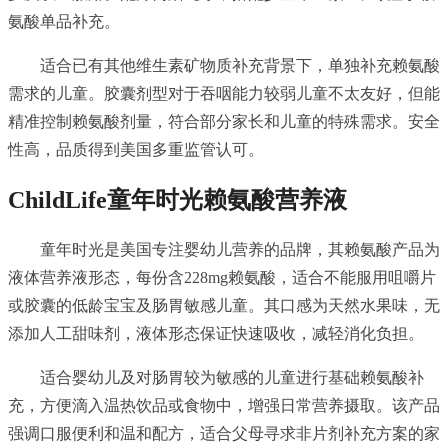
氨酸单品补充。
适合已有其他维生素矿物质补充背景下，单独补充赖氨酸
需求的儿童。胶囊剂型对于吞咽能力较弱儿童不太友好，但能
精准控制赖氨酸剂量，符合部分家长和儿童的特殊需求。安全
性高，品质得到美国多重监管认可。
ChildLife
童年时光赖氨酸营养液
童年时光是美国专注婴幼儿营养的品牌，其赖氨酸产品为
液体营养液形态，每份含228mg赖氨酸，适合不能服用咀嚼片
或胶囊的低龄宝宝及肠胃敏感儿童。其口感为天然水果味，无
添加人工甜味剂，液体形态保证快速吸收，减轻消化负担。
适合婴幼儿及对肠胃较为敏感的儿童进行基础赖氨酸补
充，方便滴入温热饮品或食物中，增强日常营养摄取。该产品
强调口服便利和温和配方，适合父母寻求非片剂补充方案的家