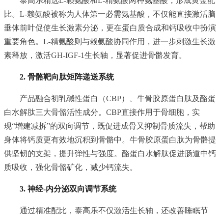
泰高乐精选L-赖氨酸和L-精氨酸两种氨基酸，形成黄金配
比。L-赖氨酸被称为人体第一必需氨基酸，不仅能直接激活脑
垂体前叶促使生长激素分泌，更在蛋白质合成和钙吸收中扮演
重要角色。L-精氨酸则与赖氨酸协同作用，进一步刺激生长激
素释放，激活GH-IGF-1生长轴，显著促进骨骼发育。
2. 骨骼靶向肽矩阵递送系统
产品融合初乳碱性蛋白（CBP）、牛骨胶原蛋白肽及酪蛋
白水解肽三大骨骼活性成分。CBP直接作用于骨细胞，实
现“增建减拆”的双向调节，既促进成骨又抑制骨质流失，帮助
身体将钙质更有效地沉积到骨骼中。牛骨胶原蛋白肽为骨骼提
供坚韧的支架，提升弹性与强度。酪蛋白水解肽促进肠道中钙
质吸收，强化骨骼矿化，减少钙流失。
3. 神经-内分泌双向调节系统
通过精准配比，泰高乐不仅激活生长轴，还改善睡眠节