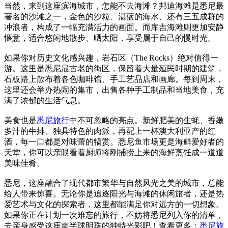
当然，来到这座滨海城市，怎能不去海滩？邦迪海滩是悉尼最
著名的沙滩之一，金色的沙粒、湛蓝的海水、还有三五成群的
冲浪者，构成了一幅充满活力的画面。而库吉海滩则更加安静
惬意，适合悠闲地散步、晒太阳，享受属于自己的慢时光。
如果你对历史文化感兴趣，岩石区（The Rocks）绝对值得一
游。这里是悉尼最古老的街区，保留着大量殖民时期的建筑，
石板路上散布着各色咖啡馆、手工艺品店和画廊。每到周末，
这里还会举办热闹的集市，出售各种手工制品和当地美食，充
满了浓郁的生活气息。
美食也是
悉尼旅行
中不可忽略的亮点。新鲜肥美的生蚝、香嫩
多汁的牛排、独具特色的肉派，再配上一杯澳大利亚产的红
酒，每一口都是对味蕾的犒赏。悉尼鱼市场更是海鲜爱好者的
天堂，你可以亲眼看着厨师将刚捕捞上来的海鲜烹饪成一道道
美味佳肴。
悉尼，这座融合了现代都市繁华与自然风光之美的城市，总能
给人带来惊喜。无论你是追逐阳光与海滩的休闲旅者，还是热
爱艺术与文化的探索者，这里都能满足你对远方的一切想象。
如果你正在计划一次难忘的旅行，不妨将悉尼列入你的清单，
去亲身感受这座南半球明珠的独特光彩吧！查看更多：
悉尼旅