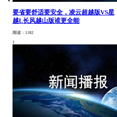
要省要舒适要安全，凌云超越版VS星
越L长风越山版谁更全能
阅读：1182
1