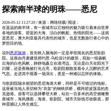
探索南半球的明珠——悉尼
2026-05-12 11:27:20
/
来源：网络转载
/
阅读：
在遥远的南半球，有一座城市以它独特的魅力吸引着来自世界
各地的游客。碧蓝的大海、洁白的帆船、热情的阳光——这就
是悉尼，澳大利亚最具代表性的城市，也是无数旅行者心中的
梦想目的地。
说到
悉尼旅游
，首先映入脑海的一定是举世闻名的悉尼歌剧
院。这座由丹麦建筑师约恩·乌松设计的建筑，宛如一组扬帆
出海的白色风帆，静静地矗立在港湾边。无论是白天在阳光下
闪耀，还是夜晚被灯光点亮，歌剧院都散发着令人沉醉的艺术
气息。走进其中观看一场演出，更是一种难以忘怀的体验。
与歌剧院隔水相望的悉尼海港大桥，同样是不可错过的地标。
这座被当地人亲切称为"衣架"的钢铁拱桥，横跨碧波荡漾的杰
克逊港。游客可以选择攀登大桥，站在一百多米的高空俯瞰整
座城市，海风拂面，海港、歌剧院、城市天际线尽收眼底，那
种震撼让人终生难忘。