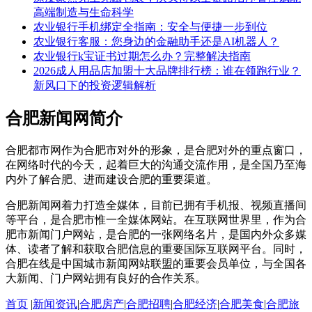
高端制造与生命科学
农业银行手机绑定全指南：安全与便捷一步到位
农业银行客服：您身边的金融助手还是AI机器人？
农业银行k宝证书过期怎么办？完整解决指南
2026成人用品店加盟十大品牌排行榜：谁在领跑行业？
新风口下的投资逻辑解析
合肥新闻网简介
合肥都市网作为合肥市对外的形象，是合肥对外的重点窗口，
在网络时代的今天，起着巨大的沟通交流作用，是全国乃至海
内外了解合肥、进而建设合肥的重要渠道。
合肥新闻网着力打造全媒体，目前已拥有手机报、视频直播间
等平台，是合肥市惟一全媒体网站。在互联网世界里，作为合
肥市新闻门户网站，是合肥的一张网络名片，是国内外众多媒
体、读者了解和获取合肥信息的重要国际互联网平台。同时，
合肥在线是中国城市新闻网站联盟的重要会员单位，与全国各
大新闻、门户网站拥有良好的合作关系。
首页
|
新闻资讯
|
合肥房产
|
合肥招聘
|
合肥经济
|
合肥美食
|
合肥旅