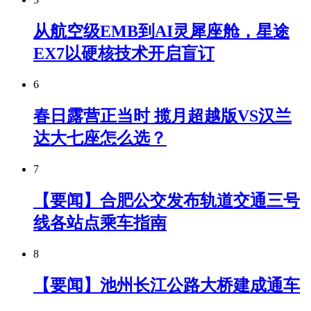
从航空级EMB到AI灵犀座舱，星途
EX7以硬核技术开启盲订
6
春日露营正当时 揽月超越版VS汉兰
达大七座怎么选？
7
【要闻】合肥公交发布轨道交通三号
线各站点乘车指南
8
【要闻】池州长江公路大桥建成通车