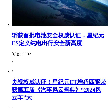
斩获首批电池安全权威认证，星纪元
ES定义纯电出行安全新高度
阅读：1132
3
4
央视权威认证！星纪元ET增程四驱荣
获第五届《汽车风云盛典》“2024风
云车”大
5