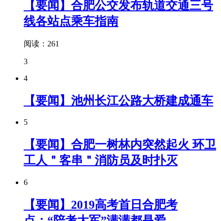
【要闻】合肥公交发布轨道交通三号
线各站点乘车指南
阅读：261
3
4
【要闻】池州长江公路大桥建成通车
5
【要闻】合肥一树林内突然起火 环卫
工人＂客串＂消防员及时扑灭
6
【要闻】2019高考首日合肥考
点：“陪考大军”满满都是爱