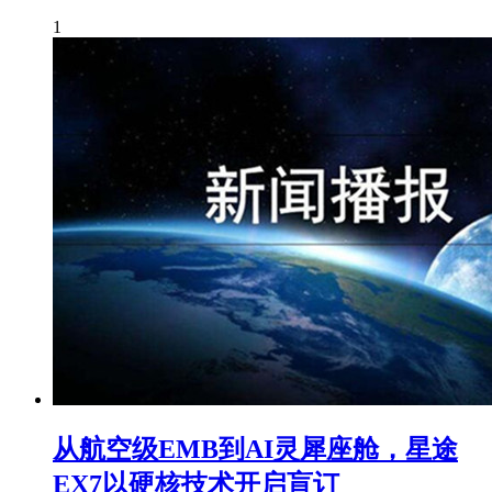
1
从航空级EMB到AI灵犀座舱，星途
EX7以硬核技术开启盲订