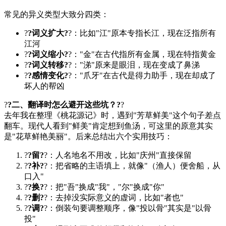
常见的异义类型大致分四类：
?
?词义扩大?
?：比如"江"原本专指长江，现在泛指所有
江河
?
?词义缩小?
?："金"在古代指所有金属，现在特指黄金
?
?词义转移?
?："涕"原来是眼泪，现在变成了鼻涕
?
?感情变化?
?："爪牙"在古代是得力助手，现在却成了
坏人的帮凶
?
?二、翻译时怎么避开这些坑？?
?
去年我在整理《
桃花源记
》时，遇到"芳草鲜美"这个句子差点
翻车。现代人看到"鲜美"肯定想到鱼汤，可这里的原意其实
是"花草鲜艳美丽"。后来总结出六个实用技巧：
?
?留?
?：人名地名不用改，比如"庆州"直接保留
?
?补?
?：把省略的主语填上，就像"（渔人）便舍船，从
口入"
?
?换?
?：把"吾"换成"我"，"尔"换成"你"
?
?删?
?：去掉没实际意义的虚词，比如"者也"
?
?调?
?：倒装句要调整顺序，像"投以骨"其实是"以骨
投"