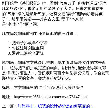
刚开始学《
岳阳楼记
》时，看到"气象万千"直接翻译成"天气
现象很多种"，被老师用红笔划了个大叉。后来才知道这里
的"气象"指的是景象气派。还有次把"妻子"翻译成"老婆孩
子"，结果闹笑话——其实古文里"妻子"本来就
是"妻"和"子"两个词。
现在每次翻译前都要强迫症似的做三件事：
把句子拆成单个字看
对照注释划重点词
通读三遍检查逻辑
说到底，翻译古文就像玩拼图，既要看清每块零件的本来面
目，还得把它们拼成完整的画面。刚开始可能会觉得满眼都
是"熟悉的陌生人"，但积累到两百个常见异义词后，你会发现
那些古人写的文字，突然变得鲜活起来。
标题：古文翻译里的 走 字为啥总让人摔跟头？
地址：http://www.0551qiaojia.com/xwzx/76147.html
上一篇：
时尚界中，织唛的设计趋势是如何演变的；