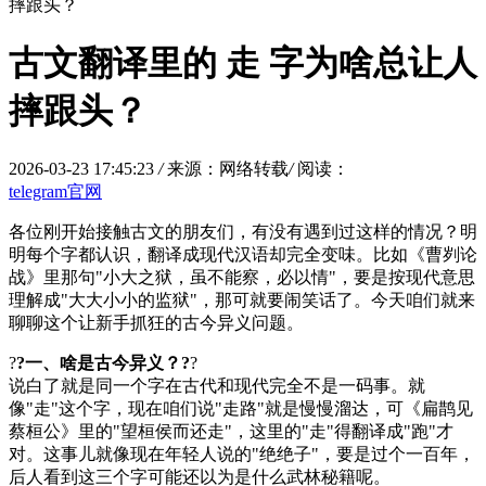
摔跟头？
古文翻译里的 走 字为啥总让人
摔跟头？
2026-03-23 17:45:23
/
来源：网络转载
/
阅读：
telegram官网
各位刚开始接触古文的朋友们，有没有遇到过这样的情况？明
明每个字都认识，翻译成现代汉语却完全变味。比如《曹刿论
战》里那句"小大之狱，虽不能察，必以情"，要是按现代意思
理解成"大大小小的监狱"，那可就要闹笑话了。今天咱们就来
聊聊这个让新手抓狂的古今异义问题。
?
?一、啥是古今异义？?
?
说白了就是同一个字在古代和现代完全不是一码事。就
像"走"这个字，现在咱们说"走路"就是慢慢溜达，可《扁鹊见
蔡桓公》里的"望桓侯而还走"，这里的"走"得翻译成"跑"才
对。这事儿就像现在年轻人说的"绝绝子"，要是过个一百年，
后人看到这三个字可能还以为是什么武林秘籍呢。