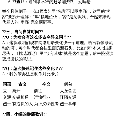
?
?查?
?：遇到拿不准的赶紧翻资料，别瞎猜
举个具体例子，《
出师表
》里"先帝不以臣卑鄙"，这里的"卑
鄙"要拆开理解："卑"指地位低，"鄙"是见识浅，合起来跟现
代骂人的"卑鄙"完全两码事。
?
?三、自问自答时间?
?
?
?Q：为啥会有这么多古今异义词？?
?
A：这就跟咱们现在网络用语变化快一个道理。语言就像条流
动的河，每个时代都会往里面扔新石头。比如"穷"本来指走到
尽头，《桃花源记》里"欲穷其林"就是这个意思，后来慢慢演
变成没钱的意思。
?
?Q：怎么快速记住这些变化？?
?
A：我的笨办法是制作对比卡片：
词语
古义
今义
例句
去
离开
前往
太丘舍去
交通
交错相通
运输行业
阡陌交通
烈士
有抱负的人
为正义牺牲者
烈士暮年
?
?四、小编的惨痛教训?
?