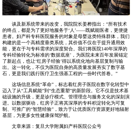
谈及新系统带来的改变，我院院长姜桦指出：“所有技术
的终点，都是为了更好地服务于‘人’——既赋能医者，更便捷
患者。妇产科专科医院服务的对象是母婴这类特殊群体，我们
构建的是一个高精度垂类系统，其价值不仅在于提升通用效
能，更在于与专科需求的深度契合。我们将医院140年深厚的
专科经验转化为标准的‘数据底座’，为医院未来百年发展锚定
了新起点，也让‘红房子经验’得以系统化地向基层复制与输
出。这一转化，不仅为医院自身的高质量发展夯实了数字基
石，更是我们践行医疗卫生强基工程的一份时代答卷。”
这场信息系统“革命”，标志着红房子医院在数字化转型中
迈入了从“工具赋能”到“生态重塑”的新阶段。它不仅是技术基
础设施的升级，更是诊疗模式、管理理念与服务文化的深刻演
进。以数据驱动，红房子正将其深厚的专科积淀转化为可复
制、可推广的“智慧经验”，致力于让优质医疗资源更好地辐射
基层，为更多女性健康保驾护航。
文章来源：复旦大学附属妇产科医院公众号