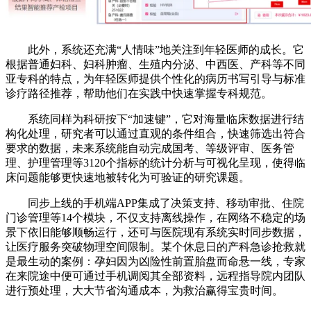
此外，系统还充满“人情味”地关注到年轻医师的成长。它
根据普通妇科、妇科肿瘤、生殖内分泌、中西医、产科等不同
亚专科的特点，为年轻医师提供个性化的病历书写引导与标准
诊疗路径推荐，帮助他们在实践中快速掌握专科规范。
系统同样为科研按下“加速键”，它对海量临床数据进行结
构化处理，研究者可以通过直观的条件组合，快速筛选出符合
要求的数据，未来系统能自动完成国考、等级评审、医务管
理、护理管理等3120个指标的统计分析与可视化呈现，使得临
床问题能够更快速地被转化为可验证的研究课题。
同步上线的手机端APP集成了决策支持、移动审批、住院
门诊管理等14个模块，不仅支持离线操作，在网络不稳定的场
景下依旧能够顺畅运行，还可与医院现有系统实时同步数据，
让医疗服务突破物理空间限制。某个休息日的产科急诊抢救就
是最生动的案例：孕妇因为凶险性前置胎盘而命悬一线，专家
在来院途中便可通过手机调阅其全部资料，远程指导院内团队
进行预处理，大大节省沟通成本，为救治赢得宝贵时间。