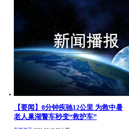
【要闻】8分钟疾驰12公里 为救中暑
老人巢湖警车秒变“救护车”