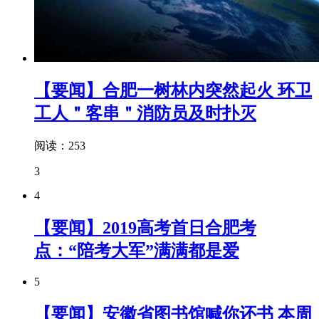
【要闻】合肥一树林内突然起火 环卫
工人＂客串＂消防员及时扑灭
阅读：253
3
4
【要闻】2019高考首日合肥考
点：“陪考大军”满满都是爱
5
【要闻】安徽省图书馆喊你还书 本周