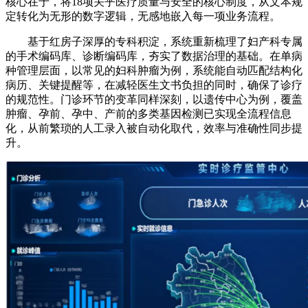
核心在于，将18项关乎医疗质量与安全的核心制度，从文本规
定转化为无形的数字逻辑，无感地嵌入每一项业务流程。
基于红房子深厚的专科积淀，系统重新梳理了妇产科专属
的手术编码库、诊断编码库，夯实了数据治理的基础。在单病
种管理层面，以常见的妇科肿瘤为例，系统能自动匹配结构化
病历、关键提醒等，在减轻医生文书负担的同时，确保了诊疗
的规范性。门诊环节的变革同样深刻，以遗传中心为例，覆盖
肿瘤、孕前、孕中、产前的多类基因检测已实现全流程信息
化，从前繁琐的人工录入被自动化取代，效率与准确性同步提
升。