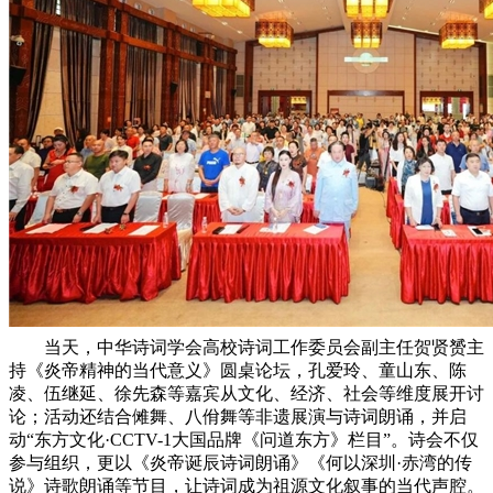
当天，中华诗词学会高校诗词工作委员会副主任贺贤赟主
持《炎帝精神的当代意义》圆桌论坛，孔爱玲、童山东、陈
凌、伍继延、徐先森等嘉宾从文化、经济、社会等维度展开讨
论；活动还结合傩舞、八佾舞等非遗展演与诗词朗诵，并启
动“东方文化·CCTV-1大国品牌《问道东方》栏目”。诗会不仅
参与组织，更以《炎帝诞辰诗词朗诵》《何以深圳·赤湾的传
说》诗歌朗诵等节目，让诗词成为祖源文化叙事的当代声腔。