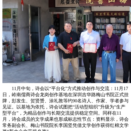
11月中旬，诗会以“平台化”方式推动创作与交流：11月17
日，岭南儒商诗会龙岗创作基地在深圳吉华路梅山书院正式挂
牌，彭发生、贺贤赟、涂礼敦等约90名诗人、作家、学者参与
见证。以基地为依托，诗会试图把“活动型组织”升级为“生产
型平台”，为精品创作与长期交流提供稳定空间。同样在11
月，诗会成员的文学成果也形成标志性节点：资料显示，诗会
常务副会长、梅山书院院长李国坚凭借文学创作获得红棉文学