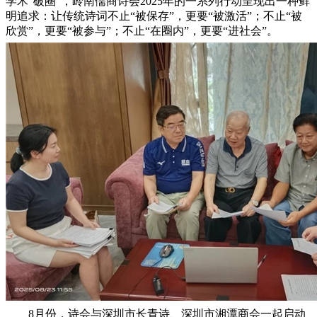
学术“破圈”，岭南儒商诗会2025年的一系列行动呈现出一种鲜
明追求：让传统诗词不止“被保存”，更要“被激活”；不止“被
欣赏”，更要“被参与”；不止“在圈内”，更要“进社会”。
8月份，诗会与深圳市长青诗、深圳市湘潭商会一起启动