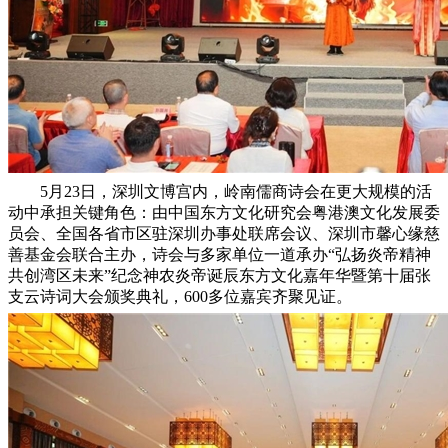
5月23日，深圳文博宫内，岭南儒商诗会在更大规模的活
动中承担关键角色：由中国东方文化研究会粤港澳文化发展委
员会、全国各省市区驻深圳办事处联席会议、深圳市馨心缘慈
善基金会联合主办，诗会与多家单位一道承办“弘扬炎帝精神
共创湾区未来”纪念神农炎帝诞辰东方文化嘉年华暨第十届张
支云诗词大会颁奖典礼，600多位嘉宾齐聚见证。