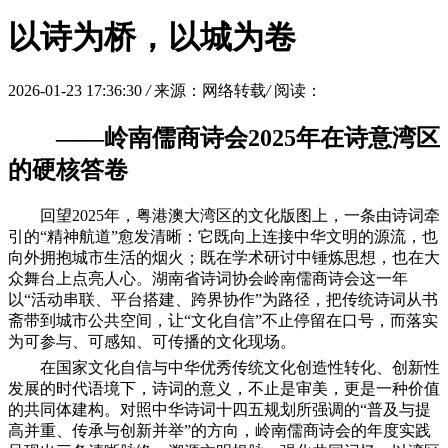
以诗为桥，以城为卷
2026-01-23 17:36:30
/
来源：网络转载
/
阅读：
——岭南儒商诗会2025年在诗意湾区
的硬核答卷
回望2025年，粤港澳大湾区的文化版图上，一条由诗词牵
引的“精神航道”愈发清晰：它既向上连接中华文明的源流，也
向外拥抱城市生活的烟火；既在学术研讨中锤炼思想，也在大
众舞台上点亮人心。湖南省诗词协会岭南儒商诗会这一年
以“活动串联、平台搭建、跨界协作”为路径，把传统诗词从书
斋带到城市公共空间，让“文化自信”不止停留在口号，而落实
为可参与、可感知、可传播的文化现场。
在国家文化自信与中华优秀传统文化创造性转化、创新性
发展的时代语境下，诗词的意义，不止是审美，更是一种价值
的共同体建构。对照中华诗词十四五规划所强调的“普及与提
高并重、传承与创新并举”的方向，岭南儒商诗会的年度实践