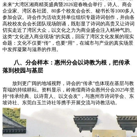
未来”大湾区湘商精英盛典暨2026迎春晚会举行，诗人、商会
企业家、湾区各社团、80多个校友会会长、秘书长等1000多人
参加会议。诗会作为活动支持单位组织专题诗词创作，并由各
高校校友会会长团队现场朗诵，既彰显了诗词的高贵又让诗词
切实走近了湾区大众，以文化之力为商业盛会注入精神气韵。
这类“文化进入商业现场”的实践，回应了湾区文化发展的现实
命题：文化不仅要“传”，也要“用”，在城市与产业的真实场景
中发挥凝聚与滋养的作用。
八、分会样本：惠州分会以诗教为根，把传承
落到校园与基层
放到更广阔的地域视野，诗会的“传承”也体现在基层与教
育端的持续耕耘。资料显示，岭南儒商诗会惠州分会2025年坚
持“传承经典、以诗育人、以文会友”，与惠州市诗词学会、东
坡诗社、东莞白玉兰诗社等携手开展交流与诗教活动。