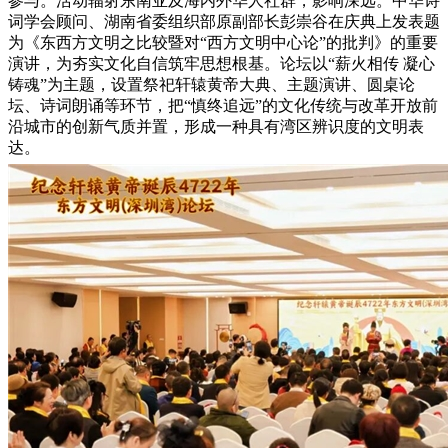
参与。活动辐射东南亚及海内外华人社群，影响深远。中华诗
词学会顾问、湖南省委组织部原副部长彭崇谷在庆典上发表题
为《东西方文明之比较暨对“西方文明中心论”的批判》的重要
演讲，为夯实文化自信筑牢思想根基。论坛以“薪火相传 凝心
铸魂”为主题，设置祭祀轩辕黄帝大典、主题演讲、圆桌论
坛、诗词朗诵等环节，把“慎终追远”的文化传统与改革开放前
沿城市的创新气质并置，形成一种具有湾区辨识度的文明表
达。