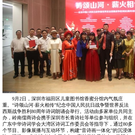
9月2日，深圳市福田区儿童图书馆香蜜分馆内气氛庄
重。“诗颂山河·薪火相传”纪念中国人民抗日战争暨世界反法
西斯战争胜利80周年诗词朗诵会举行。活动由多家单位共同主
办，岭南儒商诗会携手深圳市长青诗社等单位参与组织，并在
广东中华诗词学会大湾区诗词工作委员会等指导下，通过80多
个节目、影像展播与互动环节，构建“音诗画一体化”的沉浸体