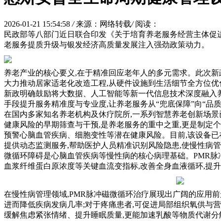
2026-01-21 15:54:58
/
来源：网络转载
/
阅读：
民政部等八部门近日联合印发《关于培育养老服务经营主体促进
老服务提质升级与银发经济高质量发展注入强劲政策动力。
养老产业的核心要义,在于精准回应老年人的多元需求。此次新政
大力推动居家适老化改造工程,从硬件设施到生活细节全方位优
新政明确鼓励将大数据、人工智能等新一代信息技术深度融入养
手段提升服务精准度与专业度,让养老服务从“兜底保障”向“品
在国内多家知名养老机构及休疗院所,一系列智慧养老创新场景
健康风险的早期筛查与干预,是养老服务的重中之重,更是制定个
预警心脑血管疾病、细胞变性等潜在健康风险。目前,该设备已
提供动态监测服务,帮助医护人员精准识别风险隐患,使慢性病管
微循环障碍是心脑血管疾病等慢性病的核心病理基础。PMR脉
血浆纤维蛋白原浓度等关键血流变指标,改善全身血液循环,提
在慢性病管理领域,PMR脉冲磁微循环治疗展现出广阔的应用
进而降低疾病发病几率;对于疼痛患者,可促进局部组织氧供与营
缓解焦虑紧张情绪、提升睡眠质量,更能加速乳酸等物质代谢分