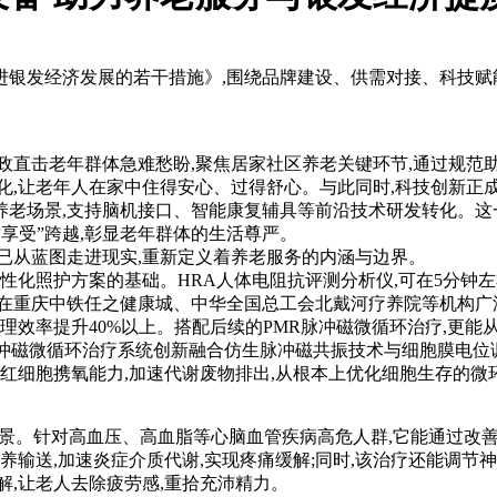
银发经济发展的若干措施》,围绕品牌建设、供需对接、科技赋能
直击老年群体急难愁盼,聚焦居家社区养老关键环节,通过规范助餐
化,让老年人在家中住得安心、过得舒心。与此同时,科技创新正成
老场景,支持脑机接口、智能康复辅具等前沿技术研发转化。这
质享受”跨越,彰显老年群体的生活尊严。
已从蓝图走进现实,重新定义着养老服务的内涵与边界。
性化照护方案的基础。HRA人体电阻抗评测分析仪,可在5分钟左右
在重庆中铁任之健康城、中华全国总工会北戴河疗养院等机构广泛
理效率提升40%以上。搭配后续的PMR脉冲磁微循环治疗,更能
冲磁微循环治疗系统创新融合仿生脉冲磁共振技术与细胞膜电位调
升红细胞携氧能力,加速代谢废物排出,从根本上优化细胞生存的微
前景。针对高血压、高血脂等心脑血管疾病高危人群,它能通过改善
养输送,加速炎症介质代谢,实现疼痛缓解;同时,该治疗还能调节神
解,让老人去除疲劳感,重拾充沛精力。