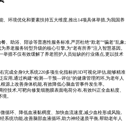
、环境优化和要素扶持五大维度,推出14项具体举措,为我国养
、助浴、陪诊等普惠性服务标准,严厉杜绝“欺老”“骗老”乱象;
为养老服务转型升级的核心引擎,为“老有所养”注入智慧基因。
一举措不仅有效缓解了养老照护人员短缺的行业痛点,更以技术
完成全身9大系统220多项生化指标的3D可视化评估,能够精准
应用,通过构建“检测—干预—评估”的健康管理闭环,为老年人
从根源上改善身体机能,有效降低心脑血管事件发生率。
控技术,可靶向修复细胞膜表面电荷分布,有效纠正全血粘度、
环境。
微循环、降低血液黏稠度、加快血流速度,减少血栓形成风险,
经系统功能,改善脑部血液循环,助力神经递质平衡,帮助老年人