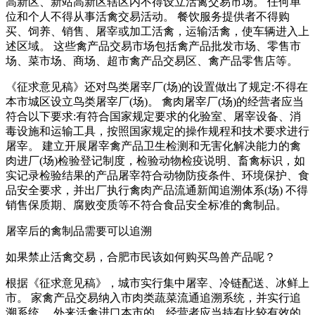
高新区、新站高新区辖区内不得设立活禽交易市场。 任何单
位和个人不得从事活禽交易活动。 餐饮服务提供者不得购
买、饲养、销售、屠宰或加工活禽，运输活禽，使车辆进入上
述区域。 这些禽产品交易市场包括禽产品批发市场、零售市
场、菜市场、商场、超市禽产品交易区、禽产品零售店等。
《征求意见稿》还对鸟类屠宰厂(场)的设置做出了规定:不得在
本市城区设立鸟类屠宰厂(场)。 禽肉屠宰厂(场)的经营者应当
符合以下要求:有符合国家规定要求的化验室、屠宰设备、消
毒设施和运输工具，按照国家规定的操作规程和技术要求进行
屠宰。 建立开展屠宰禽产品卫生检测和无害化解决能力的禽
肉进厂(场)检验登记制度，检验动物检疫说明、畜禽标识，如
实记录检验结果的产品屠宰符合动物防疫条件、环境保护、食
品安全要求，并出厂执行禽肉产品流通新闻追溯体系(场) 不得
销售保质期、腐败变质等不符合食品安全标准的禽制品。
屠宰后的禽制品需要可以追溯
如果禁止活禽交易，合肥市民该如何购买鸟兽产品呢？
根据《征求意见稿》，城市实行集中屠宰、冷链配送、冰鲜上
市。 家禽产品交易纳入市肉类蔬菜流通追溯系统，并实行追
溯系统。 外来活禽进口本市的，经营者应当持有比较有效的