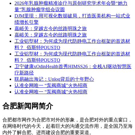
2026年乳腺肿瘤精准诊疗与原创研究学术年会暨“她力
量”乳腺肿瘤学组会议圆
DJM里现：用可视化数据破局，打造医美机构一站式业
绩增长引擎
嘉峪关：穿越古今的丝路明珠之旅
嘉峪关：穿越古今的丝路明珠之旅
工业铝型材：为何成为现代防静电工作台框架的首选材
料？_佰斯特POUSTO
工业铝型材：为何成为现代防静电工作台框架的首选材
料？_佰斯特POUSTO
卫宁健康xOdinHealth首秀HIMSS26：全栈AI驱动智慧医
疗新路径
联易融出海记：Unloq背后的十年野心
认准全网唯一 “泵阀商城”火热招商
认准全网唯一 “泵阀商城”火热招商
合肥新闻网简介
合肥都市网作为合肥市对外的形象，是合肥对外的重点窗口，
在网络时代的今天，起着巨大的沟通交流作用，是全国乃至海
内外了解合肥、进而建设合肥的重要渠道。