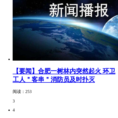
【要闻】合肥一树林内突然起火 环卫
工人＂客串＂消防员及时扑灭
阅读：253
3
4