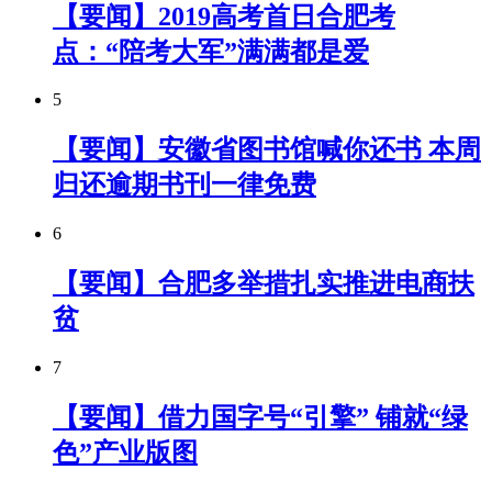
【要闻】2019高考首日合肥考
点：“陪考大军”满满都是爱
5
【要闻】安徽省图书馆喊你还书 本周
归还逾期书刊一律免费
6
【要闻】合肥多举措扎实推进电商扶
贫
7
【要闻】借力国字号“引擎” 铺就“绿
色”产业版图