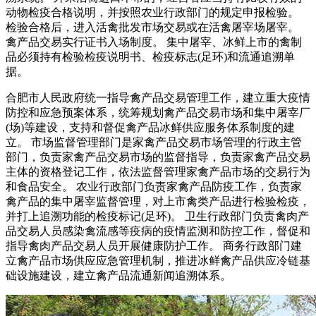
动物检疫合格说明，并按照农业行政部门的规定申报检验。
检验合格后，进入活禽批发市场交易或在活禽屠宰场屠宰。
禽产品交易实行证书入场制度。 集中屠宰、冰鲜上市的禽制
品必须持有检验检疫说明书、检疫标志(足环)和流通追溯单
据。
合肥市人民政府统一指导禽产品交易管理工作，建立重大疫情
防控和应急预案体系，统筹规划禽产品交易市场和集中屠宰厂
(场)等建设，支持和督促禽产品冰鲜供应服务体系制度的建
立。 市场监督管理部门是家禽产品交易市场管理的行政主管
部门，负责家禽产品交易市场的监督指导，负责家禽产品交易
主体的资格登记工作，依法监督管理家禽产品市场的交易行为
和食品安全。 农业行政部门负责家禽产品防疫工作，负责家
禽产品的集中屠宰监督管理，对上市禽类产品进行检验检疫，
并打上追溯功能的检疫标记(足环)。 卫生行政部门负责禽肉产
品交易人员感染禽流感等疫病的疫情监测和防控工作，督促和
指导禽肉产品交易人员开展健康防护工作。 商务行政部门建
立禽产品市场供应应急管理机制，推进冰鲜禽产品供应冷链基
础设施建设，建立禽产品流通新闻追溯体系。