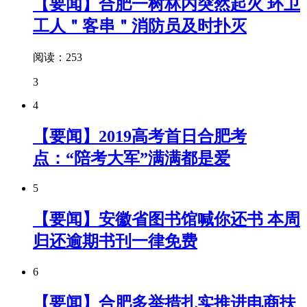
【要闻】合肥一树林内突然起火 环卫
工人＂客串＂消防员及时扑灭
阅读：253
3
4
【要闻】2019高考首日合肥考
点：“陪考大军”满满都是爱
5
【要闻】安徽省图书馆喊你还书 本周
归还逾期书刊一律免费
6
【要闻】合肥多举措扎实推进电商扶