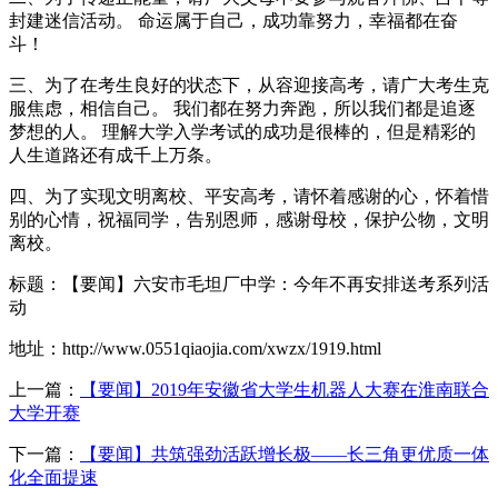
封建迷信活动。 命运属于自己，成功靠努力，幸福都在奋
斗！
三、为了在考生良好的状态下，从容迎接高考，请广大考生克
服焦虑，相信自己。 我们都在努力奔跑，所以我们都是追逐
梦想的人。 理解大学入学考试的成功是很棒的，但是精彩的
人生道路还有成千上万条。
四、为了实现文明离校、平安高考，请怀着感谢的心，怀着惜
别的心情，祝福同学，告别恩师，感谢母校，保护公物，文明
离校。
标题：【要闻】六安市毛坦厂中学：今年不再安排送考系列活
动
地址：http://www.0551qiaojia.com/xwzx/1919.html
上一篇：
【要闻】2019年安徽省大学生机器人大赛在淮南联合
大学开赛
下一篇：
【要闻】共筑强劲活跃增长极——长三角更优质一体
化全面提速