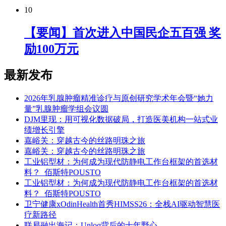
10
【要闻】首次进入中国民企五百强 奖
励100万元
最新发布
2026年乳腺肿瘤精准诊疗与原创研究学术年会暨“她力
量”乳腺肿瘤学组会议圆
DJM里现：用可视化数据破局，打造医美机构一站式业
绩增长引擎
嘉峪关：穿越古今的丝路明珠之旅
嘉峪关：穿越古今的丝路明珠之旅
工业铝型材：为何成为现代防静电工作台框架的首选材
料？_佰斯特POUSTO
工业铝型材：为何成为现代防静电工作台框架的首选材
料？_佰斯特POUSTO
卫宁健康xOdinHealth首秀HIMSS26：全栈AI驱动智慧医
疗新路径
联易融出海记：Unloq背后的十年野心