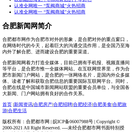
认准全网唯一 “泵阀商城”火热招商
认准全网唯一 “泵阀商城”火热招商
合肥新闻网简介
合肥都市网作为合肥市对外的形象，是合肥对外的重点窗口，
在网络时代的今天，起着巨大的沟通交流作用，是全国乃至海
内外了解合肥、进而建设合肥的重要渠道。
合肥新闻网着力打造全媒体，目前已拥有手机报、视频直播间
等平台，是合肥市惟一全媒体网站。在互联网世界里，作为合
肥市新闻门户网站，是合肥的一张网络名片，是国内外众多媒
体、读者了解和获取合肥信息的重要国际互联网平台。同时，
合肥在线是中国城市新闻网站联盟的重要会员单位，与全国各
大新闻、门户网站拥有良好的合作关系。
首页
|
新闻资讯
|
合肥房产
|
合肥招聘
|
合肥经济
|
合肥美食
|
合肥旅
游
|
合肥生活
版权所有：合肥都市网 | 皖ICP备06007988号 | Copyright ©
2000-2021 All Right Reserved. ----未经合肥都市网书面特别授