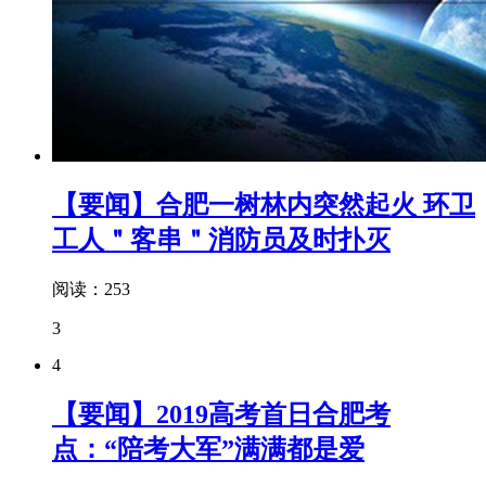
【要闻】合肥一树林内突然起火 环卫
工人＂客串＂消防员及时扑灭
阅读：253
3
4
【要闻】2019高考首日合肥考
点：“陪考大军”满满都是爱