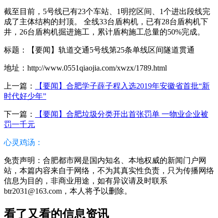
截至目前，5号线已有23个车站、1明挖区间、1个进出段线完
成了主体结构的封顶。 全线33台盾构机，已有28台盾构机下
井，26台盾构机掘进施工，累计盾构施工总量的50%完成。
标题：【要闻】轨道交通5号线第25条单线区间隧道贯通
地址：http://www.0551qiaojia.com/xwzx/1789.html
上一篇：
【要闻】合肥学子薛子程入选2019年安徽省首批“新
时代好少年”
下一篇：
【要闻】合肥垃圾分类开出首张罚单 一物业企业被
罚一千元
心灵鸡汤：
免责声明：合肥都市网是国内知名、本地权威的新闻门户网
站，本篇内容来自于网络，不为其真实性负责，只为传播网络
信息为目的，非商业用途，如有异议请及时联系
btr2031@163.com，本人将予以删除。
看了又看的信息资讯