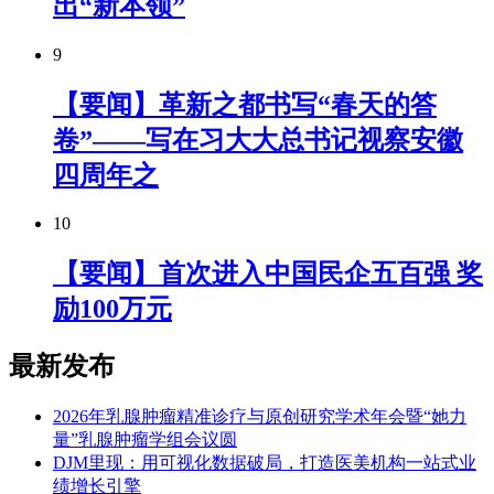
出“新本领”
9
【要闻】革新之都书写“春天的答
卷”——写在习大大总书记视察安徽
四周年之
10
【要闻】首次进入中国民企五百强 奖
励100万元
最新发布
2026年乳腺肿瘤精准诊疗与原创研究学术年会暨“她力
量”乳腺肿瘤学组会议圆
DJM里现：用可视化数据破局，打造医美机构一站式业
绩增长引擎