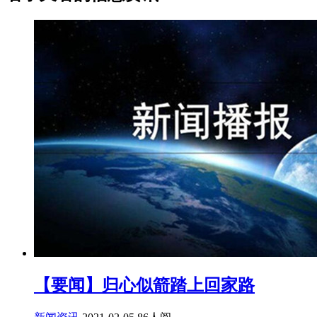
【要闻】归心似箭踏上回家路