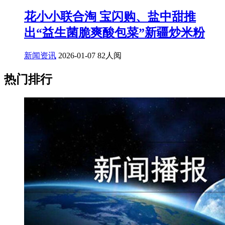
花小小联合淘 宝闪购、盐中甜推
出“益生菌脆爽酸包菜”新疆炒米粉
新闻资讯
2026-01-07
82人阅
热门排行