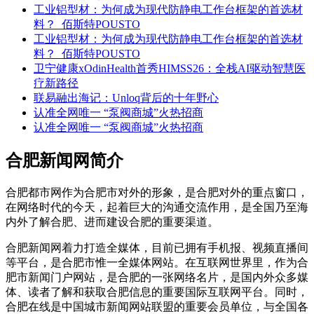
工业铝型材：为何成为现代防静电工作台框架的首选材
料？_佰斯特POUSTO
工业铝型材：为何成为现代防静电工作台框架的首选材
料？_佰斯特POUSTO
卫宁健康xOdinHealth首秀HIMSS26：全栈AI驱动智慧医
疗新路径
联易融出海记：Unloq背后的十年野心
认准全网唯一 “泵阀商城”火热招商
认准全网唯一 “泵阀商城”火热招商
合肥新闻网简介
合肥都市网作为合肥市对外的形象，是合肥对外的重点窗口，
在网络时代的今天，起着巨大的沟通交流作用，是全国乃至海
内外了解合肥、进而建设合肥的重要渠道。
合肥新闻网着力打造全媒体，目前已拥有手机报、视频直播间
等平台，是合肥市惟一全媒体网站。在互联网世界里，作为合
肥市新闻门户网站，是合肥的一张网络名片，是国内外众多媒
体、读者了解和获取合肥信息的重要国际互联网平台。同时，
合肥在线是中国城市新闻网站联盟的重要会员单位，与全国各