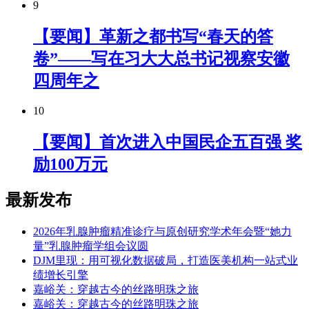
9
【要闻】革新之都书写“春天的答
卷”——写在习大大总书记视察安徽
四周年之
10
【要闻】首次进入中国民企五百强 奖
励100万元
最新发布
2026年乳腺肿瘤精准诊疗与原创研究学术年会暨“她力
量”乳腺肿瘤学组会议圆
DJM里现：用可视化数据破局，打造医美机构一站式业
绩增长引擎
嘉峪关：穿越古今的丝路明珠之旅
嘉峪关：穿越古今的丝路明珠之旅