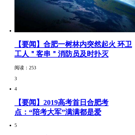
【要闻】合肥一树林内突然起火 环卫
工人＂客串＂消防员及时扑灭
阅读：253
3
4
【要闻】2019高考首日合肥考
点：“陪考大军”满满都是爱
5