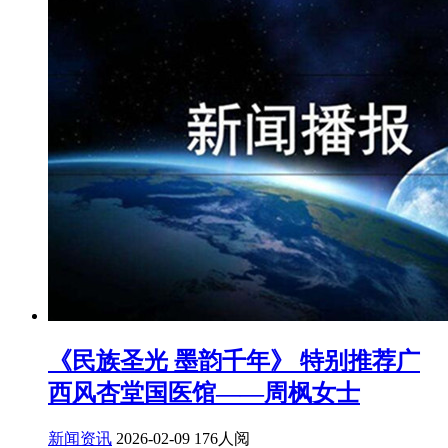
《民族圣光 墨韵千年》 特别推荐广
西风杏堂国医馆——周枫女士
新闻资讯
2026-02-09
176人阅