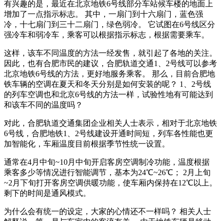
有兴趣的是，最近在北京地铁6号线部分车站候车楼的地面上
增加了一点指示标志。 其中，一扇门到十六扇门，蓝色强
冷，十七扇门到三十二扇门，绿色弱冷。 它试图在6号线区分
强冷车和弱冷车，乘客可以根据指示标志，根据需要乘车。
这样，该车不同温度的方法一经发售，就引起了各地的关注。
因此，也有合肥市民的建议，合肥轨道交通1、2号线可以参考
北京地铁6号线的方法，更好地服务乘客。 那么，目前合肥地
铁车辆的空调在夏天和冬天分别是如何安装的呢？ 1、2号线
的列车空调也和北京6号线的方法一样，试验性地有可能达到
和该车不同的温度吗？
对此，合肥轨道交通集团企业相关人士表示，相对于北京地铁
6号线，合肥地铁1、2号线建设开通时间短，列车各性能也更
加智能化，车厢温度目前根据季节性统一设置。
通常在4月中旬~10月中旬开启客房空调制冷功能，温度根据
乘客多少等情况进行智能调节，基本为24℃~26℃； 2月上旬
~2月下旬打开客房空调供暖功能，使车厢内保持在12℃以上。
剩下的时间是通风模式。
为什么会有统一的设定，大家的心情还不一样吗？ 相关人士