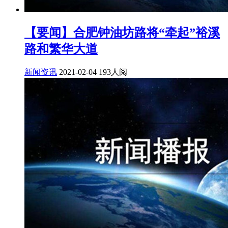
【要闻】合肥钟油坊路将“牵起”裕溪
路和繁华大道
新闻资讯
2021-02-04
193人阅