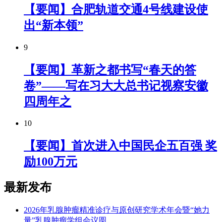
【要闻】合肥轨道交通4号线建设使
出“新本领”
9
【要闻】革新之都书写“春天的答
卷”——写在习大大总书记视察安徽
四周年之
10
【要闻】首次进入中国民企五百强 奖
励100万元
最新发布
2026年乳腺肿瘤精准诊疗与原创研究学术年会暨“她力
量”乳腺肿瘤学组会议圆