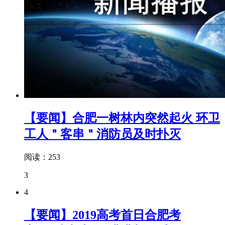
【要闻】合肥一树林内突然起火 环卫
工人＂客串＂消防员及时扑灭
阅读：253
3
4
【要闻】2019高考首日合肥考