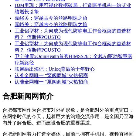
DJM里现：用可视化数据破局，打造医美机构一站式业
绩增长引擎
嘉峪关：穿越古今的丝路明珠之旅
嘉峪关：穿越古今的丝路明珠之旅
工业铝型材：为何成为现代防静电工作台框架的首选材
料？_佰斯特POUSTO
工业铝型材：为何成为现代防静电工作台框架的首选材
料？_佰斯特POUSTO
卫宁健康xOdinHealth首秀HIMSS26：全栈AI驱动智慧医
疗新路径
联易融出海记：Unloq背后的十年野心
认准全网唯一 “泵阀商城”火热招商
认准全网唯一 “泵阀商城”火热招商
合肥新闻网简介
合肥都市网作为合肥市对外的形象，是合肥对外的重点窗口，
在网络时代的今天，起着巨大的沟通交流作用，是全国乃至海
内外了解合肥、进而建设合肥的重要渠道。
合肥新闻网着力打造全媒体，目前已拥有手机报、视频直播间