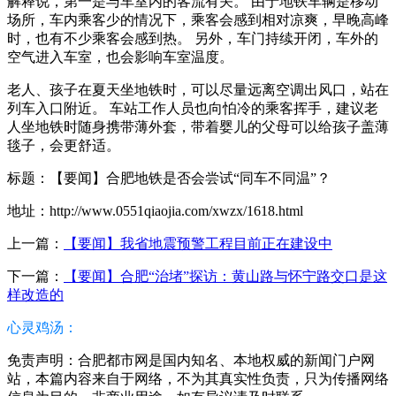
解释说，第一是与车室内的客流有关。 由于地铁车辆是移动
场所，车内乘客少的情况下，乘客会感到相对凉爽，早晚高峰
时，也有不少乘客会感到热。 另外，车门持续开闭，车外的
空气进入车室，也会影响车室温度。
老人、孩子在夏天坐地铁时，可以尽量远离空调出风口，站在
列车入口附近。 车站工作人员也向怕冷的乘客挥手，建议老
人坐地铁时随身携带薄外套，带着婴儿的父母可以给孩子盖薄
毯子，会更舒适。
标题：【要闻】合肥地铁是否会尝试“同车不同温”？
地址：http://www.0551qiaojia.com/xwzx/1618.html
上一篇：
【要闻】我省地震预警工程目前正在建设中
下一篇：
【要闻】合肥“治堵”探访：黄山路与怀宁路交口是这
样改造的
心灵鸡汤：
免责声明：合肥都市网是国内知名、本地权威的新闻门户网
站，本篇内容来自于网络，不为其真实性负责，只为传播网络