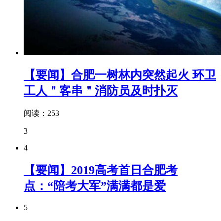
【要闻】合肥一树林内突然起火 环卫
工人＂客串＂消防员及时扑灭
阅读：253
3
4
【要闻】2019高考首日合肥考
点：“陪考大军”满满都是爱
5