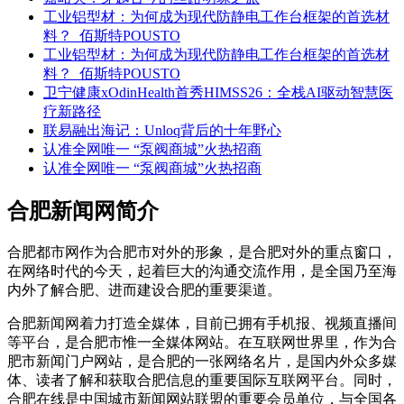
工业铝型材：为何成为现代防静电工作台框架的首选材
料？_佰斯特POUSTO
工业铝型材：为何成为现代防静电工作台框架的首选材
料？_佰斯特POUSTO
卫宁健康xOdinHealth首秀HIMSS26：全栈AI驱动智慧医
疗新路径
联易融出海记：Unloq背后的十年野心
认准全网唯一 “泵阀商城”火热招商
认准全网唯一 “泵阀商城”火热招商
合肥新闻网简介
合肥都市网作为合肥市对外的形象，是合肥对外的重点窗口，
在网络时代的今天，起着巨大的沟通交流作用，是全国乃至海
内外了解合肥、进而建设合肥的重要渠道。
合肥新闻网着力打造全媒体，目前已拥有手机报、视频直播间
等平台，是合肥市惟一全媒体网站。在互联网世界里，作为合
肥市新闻门户网站，是合肥的一张网络名片，是国内外众多媒
体、读者了解和获取合肥信息的重要国际互联网平台。同时，
合肥在线是中国城市新闻网站联盟的重要会员单位，与全国各