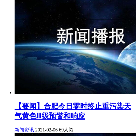
【要闻】合肥今日零时终止重污染天
气黄色Ⅲ级预警和响应
新闻资讯
2021-02-06
69人阅