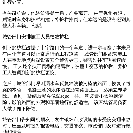
进行处置。
有关司机说，他浇筑混凝土后，准备离开。 由于视角有限，
后退时车身和护栏相撞，将护栏推倒，但幸运的是没有碰到其
他人和车辆。 他说
城管部门安排施工人员校准护栏
倒下的护栏占据了十字路口的一个车道，进一步堵塞了本来只
有两个车道可以正常通行的工程道路。 城管部门组织管养工
人在事发地点两端设置安全警告标志，警告过往车辆减速缓
慢。 工人逐个扶正倒塌的隔离栏，被撞击变形的护栏、养护
工人被调到新的护栏更换。
之后，城管部门呼叫洒水车反复冲洗被污染的路面，恢复了道
路的本色。 混凝土渣的液体洒在沥青路面上后，必须立即清
除。 否则，凝结后就会像&lsquo一样。 狗皮膏不太容易清
除，影响路面的外观和车辆通行的舒适性。 该区城管局负责
人做了如下陈述。
城管部门告知司机朋友，发生破坏市政设施的未受伤交通事故
时，应当及时拨打报警电话，交通警察、市政部门及时进行救
助和清障。