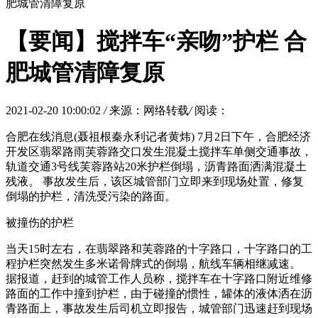
肥城管清障复原
【要闻】搅拌车“亲吻”护栏 合
肥城管清障复原
2021-02-20 10:00:02
/
来源：网络转载
/
阅读：
合肥在线消息(聂祖根秦永利记者黄炜) 7月2日下午，合肥经济
开发区翡翠路雨芙蓉路交口发生混凝土搅拌车单侧交通事故，
轨道交通3号线芙蓉路站20米护栏倒塌，沥青路面洒满混凝土
残液。 事故发生后，该区城管部门立即来到现场处置，修复
倒塌的护栏，清洗受污染的路面。
被撞伤的护栏
当天15时左右，在翡翠路和芙蓉路的十字路口，十字路口的工
程护栏突然发生多米诺骨牌式的倒塌，航线车辆相继减速。
据报道，赶到的城管工作人员称，搅拌车在十字路口附近维修
路面的工作中撞到护栏，由于碰撞的惯性，罐体的液体洒在沥
青路面上，事故发生后司机立即报告，城管部门迅速赶到现场