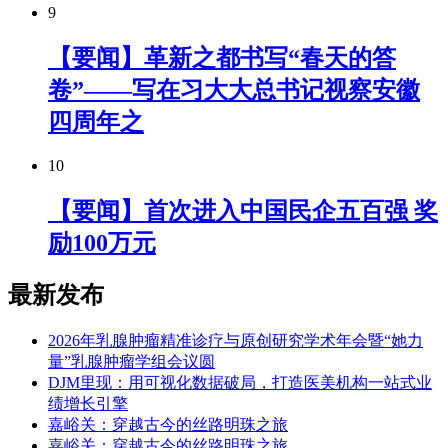
9
【要闻】革新之都书写“春天的答
卷”——写在习大大总书记视察安徽
四周年之
10
【要闻】首次进入中国民企五百强 奖
励100万元
最新发布
2026年乳腺肿瘤精准诊疗与原创研究学术年会暨“她力
量”乳腺肿瘤学组会议圆
DJM里现：用可视化数据破局，打造医美机构一站式业
绩增长引擎
嘉峪关：穿越古今的丝路明珠之旅
嘉峪关：穿越古今的丝路明珠之旅