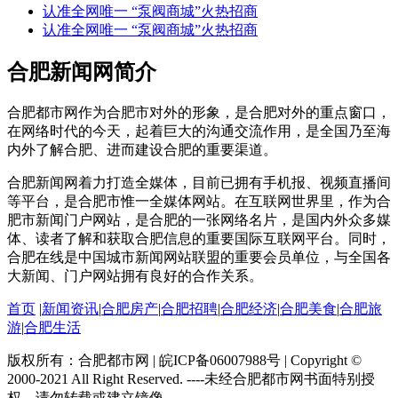
认准全网唯一 “泵阀商城”火热招商
认准全网唯一 “泵阀商城”火热招商
合肥新闻网简介
合肥都市网作为合肥市对外的形象，是合肥对外的重点窗口，
在网络时代的今天，起着巨大的沟通交流作用，是全国乃至海
内外了解合肥、进而建设合肥的重要渠道。
合肥新闻网着力打造全媒体，目前已拥有手机报、视频直播间
等平台，是合肥市惟一全媒体网站。在互联网世界里，作为合
肥市新闻门户网站，是合肥的一张网络名片，是国内外众多媒
体、读者了解和获取合肥信息的重要国际互联网平台。同时，
合肥在线是中国城市新闻网站联盟的重要会员单位，与全国各
大新闻、门户网站拥有良好的合作关系。
首页
|
新闻资讯
|
合肥房产
|
合肥招聘
|
合肥经济
|
合肥美食
|
合肥旅
游
|
合肥生活
版权所有：合肥都市网 | 皖ICP备06007988号 | Copyright ©
2000-2021 All Right Reserved. ----未经合肥都市网书面特别授
权，请勿转载或建立镜像