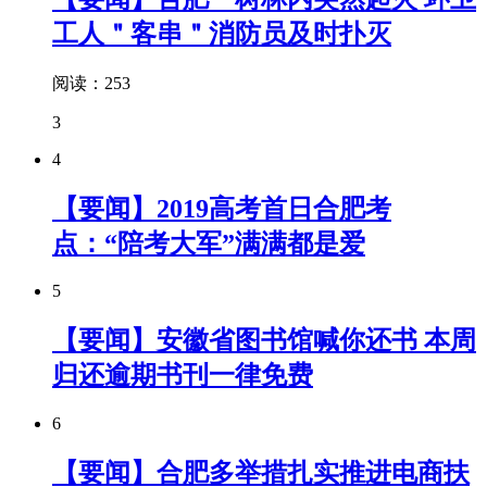
工人＂客串＂消防员及时扑灭
阅读：253
3
4
【要闻】2019高考首日合肥考
点：“陪考大军”满满都是爱
5
【要闻】安徽省图书馆喊你还书 本周
归还逾期书刊一律免费
6
【要闻】合肥多举措扎实推进电商扶