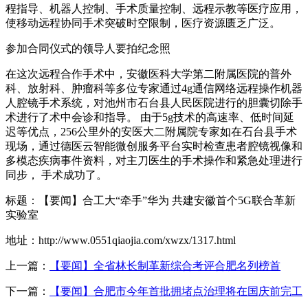
程指导、机器人控制、手术质量控制、远程示教等医疗应用，
使移动远程协同手术突破时空限制，医疗资源匮乏广泛。
参加合同仪式的领导人要拍纪念照
在这次远程合作手术中，安徽医科大学第二附属医院的普外
科、放射科、肿瘤科等多位专家通过4g通信网络远程操作机器
人腔镜手术系统，对池州市石台县人民医院进行的胆囊切除手
术进行了术中会诊和指导。 由于5g技术的高速率、低时间延
迟等优点，256公里外的安医大二附属院专家如在石台县手术
现场，通过德医云智能微创服务平台实时检查患者腔镜视像和
多模态疾病事件资料，对主刀医生的手术操作和紧急处理进行
同步， 手术成功了。
标题：【要闻】合工大“牵手”华为 共建安徽首个5G联合革新
实验室
地址：http://www.0551qiaojia.com/xwzx/1317.html
上一篇：
【要闻】全省林长制革新综合考评合肥名列榜首
下一篇：
【要闻】合肥市今年首批拥堵点治理将在国庆前完工