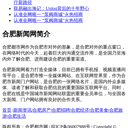
疗新路径
联易融出海记：Unloq背后的十年野心
认准全网唯一 “泵阀商城”火热招商
认准全网唯一 “泵阀商城”火热招商
合肥新闻网简介
合肥都市网作为合肥市对外的形象，是合肥对外的重点窗口，
在网络时代的今天，起着巨大的沟通交流作用，是全国乃至海
内外了解合肥、进而建设合肥的重要渠道。
合肥新闻网着力打造全媒体，目前已拥有手机报、视频直播间
等平台，是合肥市惟一全媒体网站。在互联网世界里，作为合
肥市新闻门户网站，是合肥的一张网络名片，是国内外众多媒
体、读者了解和获取合肥信息的重要国际互联网平台。同时，
合肥在线是中国城市新闻网站联盟的重要会员单位，与全国各
大新闻、门户网站拥有良好的合作关系。
首页
|
新闻资讯
|
合肥房产
|
合肥招聘
|
合肥经济
|
合肥美食
|
合肥旅
游
|
合肥生活
版权所有：合肥都市网 | 皖ICP备06007988号 | Copyright ©