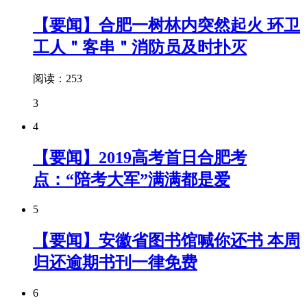
【要闻】合肥一树林内突然起火 环卫
工人＂客串＂消防员及时扑灭
阅读：253
3
4
【要闻】2019高考首日合肥考
点：“陪考大军”满满都是爱
5
【要闻】安徽省图书馆喊你还书 本周
归还逾期书刊一律免费
6