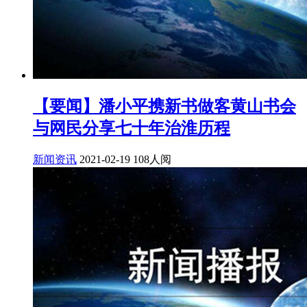
【要闻】潘小平携新书做客黄山书会
与网民分享七十年治淮历程
新闻资讯
2021-02-19
108人阅