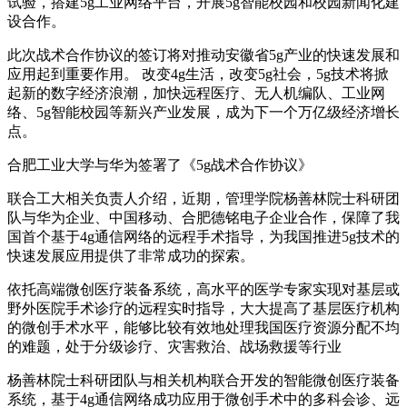
试验，搭建5g工业网络平台，开展5g智能校园和校园新闻化建
设合作。
此次战术合作协议的签订将对推动安徽省5g产业的快速发展和
应用起到重要作用。 改变4g生活，改变5g社会，5g技术将掀
起新的数字经济浪潮，加快远程医疗、无人机编队、工业网
络、5g智能校园等新兴产业发展，成为下一个万亿级经济增长
点。
合肥工业大学与华为签署了《5g战术合作协议》
联合工大相关负责人介绍，近期，管理学院杨善林院士科研团
队与华为企业、中国移动、合肥德铭电子企业合作，保障了我
国首个基于4g通信网络的远程手术指导，为我国推进5g技术的
快速发展应用提供了非常成功的探索。
依托高端微创医疗装备系统，高水平的医学专家实现对基层或
野外医院手术诊疗的远程实时指导，大大提高了基层医疗机构
的微创手术水平，能够比较有效地处理我国医疗资源分配不均
的难题，处于分级诊疗、灾害救治、战场救援等行业
杨善林院士科研团队与相关机构联合开发的智能微创医疗装备
系统，基于4g通信网络成功应用于微创手术中的多科会诊、远