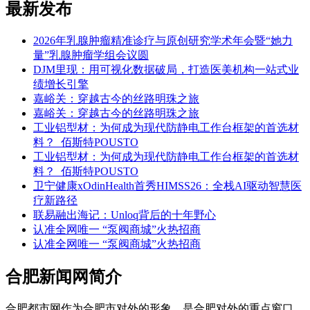
最新发布
2026年乳腺肿瘤精准诊疗与原创研究学术年会暨“她力
量”乳腺肿瘤学组会议圆
DJM里现：用可视化数据破局，打造医美机构一站式业
绩增长引擎
嘉峪关：穿越古今的丝路明珠之旅
嘉峪关：穿越古今的丝路明珠之旅
工业铝型材：为何成为现代防静电工作台框架的首选材
料？_佰斯特POUSTO
工业铝型材：为何成为现代防静电工作台框架的首选材
料？_佰斯特POUSTO
卫宁健康xOdinHealth首秀HIMSS26：全栈AI驱动智慧医
疗新路径
联易融出海记：Unloq背后的十年野心
认准全网唯一 “泵阀商城”火热招商
认准全网唯一 “泵阀商城”火热招商
合肥新闻网简介
合肥都市网作为合肥市对外的形象，是合肥对外的重点窗口，