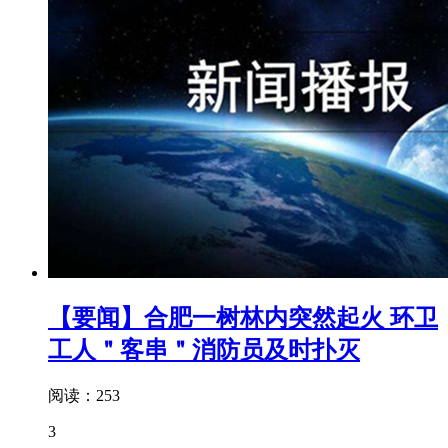
【要闻】合肥一树林内突然起火 环卫
工人＂客串＂消防员及时扑灭
阅读：253
3