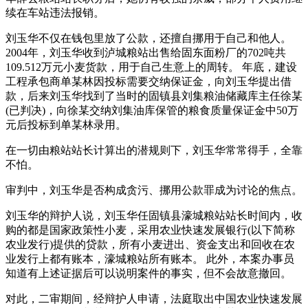
续在车站违法报销。
刘玉华不仅在钱包里放了公款，还擅自挪用于自己和他人。
2004年，刘玉华收到泸城粮站出售给固东面粉厂的702吨共
109.512万元小麦货款，用于自己生意上的周转。 年底，建设
工程承包商单某林因投标需要交纳保证金，向刘玉华提出借
款，后来刘玉华找到了当时的固镇县刘集粮油储藏库主任徐某
(已判决)，向徐某交纳刘集油库保管的粮食质量保证金中50万
元后投标到单某林录用。
在一切由粮站站长计算出的潜规则下，刘玉华常常得手，全靠
不怕。
审判中，刘玉华是否构成贪污、挪用公款罪成为讨论的焦点。
刘玉华的辩护人说，刘玉华任固镇县濠城粮站站长时间内，收
购的都是国家政策性小麦，采用农业快速发展银行(以下简称
农业发行)提供的贷款，所有小麦进出、资金支出和回收在农
业发行上都有账本，濠城粮站所有账本。 此外，本案办事员
知道有上述证据后可以说明案件的事实，但不会故意撤回。
对此，二审期间，经辩护人申请，法庭取出中国农业快速发展