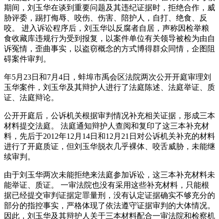
期间，刘玉华在谈到重要问题及其违纪证据时，拒绝合作，威
胁评委，踢打侮辱、咬伤、伤害、陪护人，自打、绝食、反
咬。 进入诉讼程序后，刘玉华以反腐者自居，声称因检举粮
食收藏库违规行为受到报复，以案件单位有关领导被检为由自
诉冤情，歪曲事实，以盗窃概念的方式博得群众同情，企图阻
碍案件审判。
年5月23日和7月4日，蚌埠市禹会区法院两次公开开庭审理刘
玉华案件，刘玉华及其辩护人进行了法庭陈述、法庭举证、质
证、法庭辩论。
公开开庭后，公诉机关根据审判情况补充相关证据，形成三本
材料提交法庭。 法庭通知辩护人查阅和复印了这三本补充材
料，先后于2012年12月14日和12月21日对公诉机关补充的材料
进行了开庭质证，但刘玉华脱衣几乎裸体、咬舌威胁，未能继
续审判。
由于刘玉华两次未能拒绝来法庭参加诉讼，这三本补充材料未
能举证、质证。 一审法院也没有采用这些补充材料，只能根
据已经提交审判证据定罪量刑，没有认定证据确实不够充分的
部分的指控事实，严格体现了依法遵守证据审判的大体情况。
因此，刘玉华及其辩护人关于三本材料配合一审法院和检察机