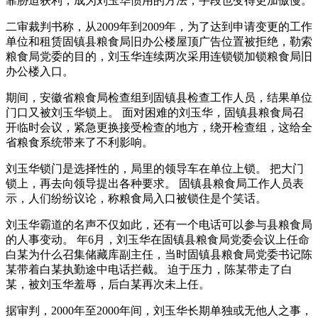
靠胁迫获利，成为刘玉华惯用的方法，手段也变得更加傲慢。
二审裁判书称，从2009年到2009年，为了达到申请变更的工作
单位和租赁固镇县粮食局旧办公楼屋顶广告位置被拒绝，勒索
粮食局党委的目的，刘玉华连续两次采用连锁锁加锁粮食局旧
办公楼入口。
期间，安徽省粮食局检查组到固镇县检查工作人员，结果单位
门口又被刘玉华锁上。 面对困难的刘玉华，固镇县粮食局召
开临时会议，紧急更换接受检查的地方，绕开检查组，这给全
省粮食系统带来了不利影响。
刘玉华锁门是选择性的，局里的领导车在单位上锁。 把大门
锁上，再去向领导提出各种要求。 固镇县粮食局工作人员表
示，人们纷纷议论，称粮食局入口被锁住是个笑话。
刘玉华霸道的名声不仅如此，还有一个电话可以参与县粮食局
的人事变动。 年6月，刘玉华在固镇县粮食局党委会议上任命
白某为什么召集储藏库副主任，当时固镇县粮食局党委书记陈
某带着白某执勤途中电话拦截。 迫于压力，陈某带走了白
某，被刘玉华羞辱，后白某再次未上任。
据审判，2000年至2000年间，刘玉华长期单独或无他人之事，