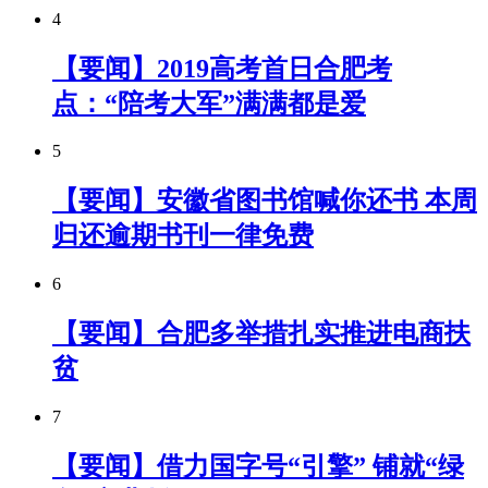
4
【要闻】2019高考首日合肥考
点：“陪考大军”满满都是爱
5
【要闻】安徽省图书馆喊你还书 本周
归还逾期书刊一律免费
6
【要闻】合肥多举措扎实推进电商扶
贫
7
【要闻】借力国字号“引擎” 铺就“绿