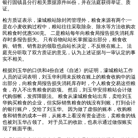
银行固镇县分行相关票据原件86份，并在法庭获得举证、质
证。
检方质证表示，濠城粮站除封闭管理外，粮食来源有两个:一
是在小麦收购过程中，粮站往往采取除杂、除水等方法收购农
民粮食时优惠500克。 二是粮站每年向粮食局报告损失消耗库
存时多报告损失。 只有谷物站站长掌握溢出部分，粮食收
购、销售、销售款的领取也由站长决定，不反映在账上。 法
庭充分听取了双方质证的意见，认为上述证据与一审认定的事
实不相关。
根据刘玉华的口供和4份自述《自述》的证明，濠城粮站工作
人员的证词表明，刘玉华利用未反映在账上的粮食收购中的溢
出部分，向粮食局报告损失消耗库存时，个人粮食交易这些粮
食，存入不出售粮食的款项。 然后，刘玉华安排粮站会计做
代购假帐，发挥障眼法。 粮食从濠城粮食站出库，卖给刘玉
华购买粮食的企业，但实际销售粮食的钱没有到账，打到会计
的银行账户，交给了刘玉华。 因为做了虚假的账本，收购粮
食和销售的成本一样，从账本上看没有资金进出，卖粮食的钱
也被刘玉华占领了。 对于员工的收款，也表示通过做假账实
现了账面平衡。