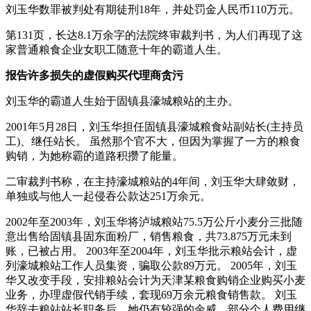
刘玉华数罪被判处有期徒刑18年，并处罚金人民币110万元。
第131页，长达8.1万余字的法院终审裁判书，为人们再现了这
家普通粮食企业女职工随意十年的霸道人生。
报告许多损失的虚假购买代理商贪污
刘玉华的霸道人生始于固镇县濠城粮站的主办。
2001年5月28日，刘玉华担任固镇县濠城粮食站副站长(主持员
工)、继任站长。 虽然那个官不大，但因为掌握了一方的粮食
购销，为她称霸的道路积攒了能量。
二审裁判书称，在主持濠城粮站的4年间，刘玉华大肆敛财，
单独或与他人一起侵吞公款达251万余元。
2002年至2003年，刘玉华将泸城粮站75.5万公斤小麦分三批随
意出售给固镇县固东面粉厂，销售粮食，共73.875万元未到
账，已被占用。 2003年至2004年，刘玉华批示粮站会计，虚
列濠城粮站工作人员集资，骗取公款89万元。 2005年，刘玉
华又改变手段，安排粮站会计为天津某粮食购销企业购买小麦
业务，办理虚假代销手续，套现69万余元粮食销售款。 刘玉
华辞去粮站站长职务后，她仍有较强的余威，部分个人费用继