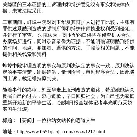
关隐匿的三本证据的上诉理由和辩护意见没有事实和法律依
据，未被法院采用。
二审期间，蚌埠中院对刘玉华及其辩护人进行了比较，主张有
罪供述系酷刑造成的强制所得和辩护律师执业权利受到侵犯，
并进行了审查。 法院认为，刘玉华的口供均在侦查机关合法
办案场所进行，同时录音录像为证据，不能明确证明酷刑招供
的时间、地点、参加者、逼供的方法、手段等相关问题，不能
提供相关线索和资料
蚌埠中院审理查明的事实与原判决认定的事实一致，原判决认
定的事实清楚，证据确凿，量刑恰当，审判程序合法，因此驳
回上诉，裁定维持原判决。
随着事件的终审，刘玉华走上服刑改造的道路，希望她能认真
反省自己的过去，衷心道歉，早日回归社会，为自己也为家庭
重新开始新的平静生活。 (法制日报全媒体记者李光明范天娇
实习生汪涛)
标题：【要闻】一位粮站女站长的霸道人生
地址：http://www.0551qiaojia.com/xwzx/1217.html