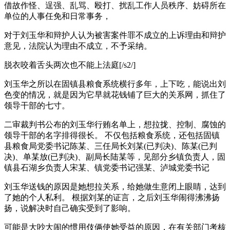
借故作怪、逞强、乱骂、殴打、扰乱工作人员秩序、妨碍所在
单位的人事任免和日常事务，
对于刘玉华和辩护人认为被害案件罪不成立的上诉理由和辩护
意见，法院认为理由不成立，不予采纳。
脱衣咬着舌头两次也不能上法庭[/s2/]
刘玉华之所以在固镇县粮食系统横行多年，上下吃，能说出刘
色变的情况，就是因为它早就花钱铺了巨大的关系网，抓住了
领导干部的七寸。
二审裁判书公布的刘玉华行贿名单上，想拉拢、控制、腐蚀的
领导干部的名字排得很长。 不仅包括粮食系统，还包括固镇
县粮食局党委书记陈某、三任局长刘某(已判决)、陈某(已判
决)、单某放(已判决)、副局长陆某等，见部分乡镇负责人，固
镇县石湖乡负责人宋某、镇党委书记强某、泸城党委书记
刘玉华送钱的原因是她想拉关系，给她做生意闭上眼睛，达到
了她的个人私利。 根据刘某的证言，之后刘玉华闹得沸沸扬
扬，说解决时自己确实受到了影响。
可能是大吵大闹的惯用伎俩使她受益的原因，在有关部门考核