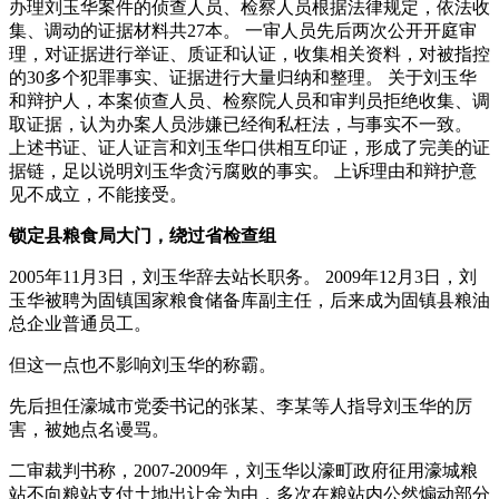
办理刘玉华案件的侦查人员、检察人员根据法律规定，依法收
集、调动的证据材料共27本。 一审人员先后两次公开开庭审
理，对证据进行举证、质证和认证，收集相关资料，对被指控
的30多个犯罪事实、证据进行大量归纳和整理。 关于刘玉华
和辩护人，本案侦查人员、检察院人员和审判员拒绝收集、调
取证据，认为办案人员涉嫌已经徇私枉法，与事实不一致。
上述书证、证人证言和刘玉华口供相互印证，形成了完美的证
据链，足以说明刘玉华贪污腐败的事实。 上诉理由和辩护意
见不成立，不能接受。
锁定县粮食局大门，绕过省检查组
2005年11月3日，刘玉华辞去站长职务。 2009年12月3日，刘
玉华被聘为固镇国家粮食储备库副主任，后来成为固镇县粮油
总企业普通员工。
但这一点也不影响刘玉华的称霸。
先后担任濠城市党委书记的张某、李某等人指导刘玉华的厉
害，被她点名谩骂。
二审裁判书称，2007-2009年，刘玉华以濠町政府征用濠城粮
站不向粮站支付土地出让金为由，多次在粮站内公然煽动部分