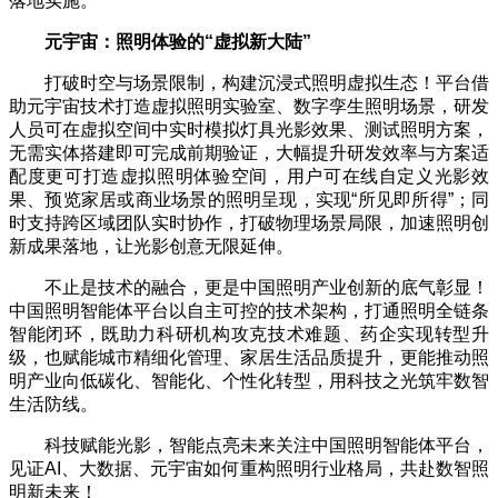
落地实施。
元宇宙：照明体验的
“
虚拟新大陆
”
打破时空与场景限制，构建沉浸式照明虚拟生态！平台借
助元宇宙技术打造虚拟照明实验室、数字孪生照明场景，研发
人员可在虚拟空间中实时模拟灯具光影效果、测试照明方案，
无需实体搭建即可完成前期验证，大幅提升研发效率与方案适
配度更可打造虚拟照明体验空间，用户可在线自定义光影效
果、预览家居或商业场景的照明呈现，实现“所见即所得”；同
时支持跨区域团队实时协作，打破物理场景局限，加速照明创
新成果落地，让光影创意无限延伸。
不止是技术的融合，更是中国照明产业创新的底气彰显！
中国照明智能体平台以自主可控的技术架构，打通照明全链条
智能闭环，既助力科研机构攻克技术难题、药企实现转型升
级，也赋能城市精细化管理、家居生活品质提升，更能推动照
明产业向低碳化、智能化、个性化转型，用科技之光筑牢数智
生活防线。
科技赋能光影，智能点亮未来关注中国照明智能体平台，
见证AI、大数据、元宇宙如何重构照明行业格局，共赴数智照
明新未来！