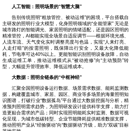
人工智能：照明场景的
“
智慧大脑
”
告别传统照明“粗放管控、被动运维”的困境，平台搭载自
主研发的照明行业大模型，化身照明领域的“全能管家” 无论是
城市路灯的智能调光、家居照明的情绪适配，还是园区照明的
精准管控，AI都能实现全场景自适应调节——根据环境光感、
人流车流、天气变化实时调整亮度与色温，实现“人来灯亮、
人走灯暗”的按需照明，既保障出行安全，又最大化降低能
耗，节电率可达40%以上。更能智能识别照明设备故障，自动
生成运维工单，推动运维模式从“被动抢修”向“主动预防”转
型，大幅提升管理效率、降低运维成本。
大数据：照明全链条的
“
中枢神经
”
汇聚全国照明设备运行数据、场景需求数据、能耗监测数
据，构建覆盖城市、家居、园区、商业等多场景的海量照明知
识图谱，打破行业“数据孤岛”平台通过大数据挖掘与分析，精
准预判照明需求趋势，为照明研发设计提供科学支撑，助力打
造更贴合需求的产品；同时实现照明能耗实时监测、数据可视
化呈现，为城市低碳转型、企业节能降耗提供精准数据支撑，
推动照明产业从“经验驱动”向“数据驱动”升级，助力“双碳”目标