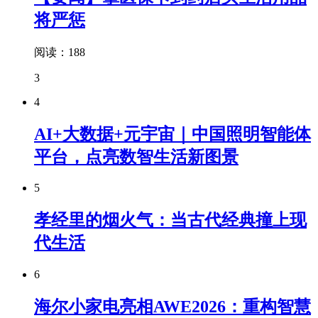
将严惩
阅读：188
3
4
AI+大数据+元宇宙｜中国照明智能体
平台，点亮数智生活新图景
5
孝经里的烟火气：当古代经典撞上现
代生活
6
海尔小家电亮相AWE2026：重构智慧