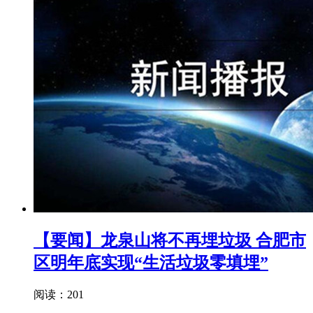
【要闻】龙泉山将不再埋垃圾 合肥市
区明年底实现“生活垃圾零填埋”
阅读：201