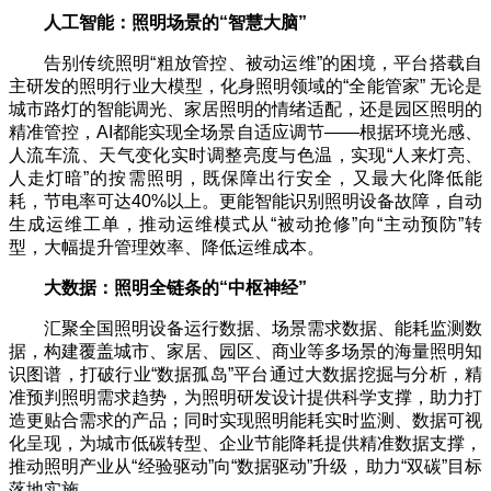
人工智能：照明场景的
“
智慧大脑
”
告别传统照明“粗放管控、被动运维”的困境，平台搭载自
主研发的照明行业大模型，化身照明领域的“全能管家” 无论是
城市路灯的智能调光、家居照明的情绪适配，还是园区照明的
精准管控，AI都能实现全场景自适应调节——根据环境光感、
人流车流、天气变化实时调整亮度与色温，实现“人来灯亮、
人走灯暗”的按需照明，既保障出行安全，又最大化降低能
耗，节电率可达40%以上。更能智能识别照明设备故障，自动
生成运维工单，推动运维模式从“被动抢修”向“主动预防”转
型，大幅提升管理效率、降低运维成本。
大数据：照明全链条的
“
中枢神经
”
汇聚全国照明设备运行数据、场景需求数据、能耗监测数
据，构建覆盖城市、家居、园区、商业等多场景的海量照明知
识图谱，打破行业“数据孤岛”平台通过大数据挖掘与分析，精
准预判照明需求趋势，为照明研发设计提供科学支撑，助力打
造更贴合需求的产品；同时实现照明能耗实时监测、数据可视
化呈现，为城市低碳转型、企业节能降耗提供精准数据支撑，
推动照明产业从“经验驱动”向“数据驱动”升级，助力“双碳”目标
落地实施。