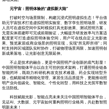
元宇宙：照明体验的
“
虚拟新大陆
”
打破时空与场景限制，构建沉浸式照明虚拟生态！平台借
助元宇宙技术打造虚拟照明实验室、数字孪生照明场景，研发
人员可在虚拟空间中实时模拟灯具光影效果、测试照明方案，
无需实体搭建即可完成前期验证，大幅提升研发效率与方案适
配度更可打造虚拟照明体验空间，用户可在线自定义光影效
果、预览家居或商业场景的照明呈现，实现“所见即所得”；同
时支持跨区域团队实时协作，打破物理场景局限，加速照明创
新成果落地，让光影创意无限延伸。
不止是技术的融合，更是中国照明产业创新的底气彰显！
中国照明智能体平台以自主可控的技术架构，打通照明全链条
智能闭环，既助力科研机构攻克技术难题、药企实现转型升
级，也赋能城市精细化管理、家居生活品质提升，更能推动照
明产业向低碳化、智能化、个性化转型，用科技之光筑牢数智
生活防线。
科技赋能光影，智能点亮未来关注中国照明智能体平台，
见证AI、大数据、元宇宙如何重构照明行业格局，共赴数智照
明新未来！