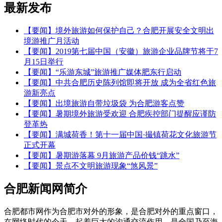
最新发布
【要闻】境外旅游如何保护自己？合肥开展安全文明出
境游推广月活动
【要闻】2019第七届中国（安徽）旅游企业品牌节将于7
月15日举行
【要闻】“乐游东城”旅游推广媒体肥东行启动
【要闻】中共合肥历史陈列馆即将开放 成为全省红色旅
游新亮点
【要闻】出境旅游自带垃圾袋 为合肥游客点赞
【要闻】暑期境外旅游受欢迎 合肥疾控部门提醒应谨防
登革热
【要闻】满城荷香！第十一届中国·撮镇荷花文化旅游节
正式开幕
【要闻】暑期游落幕 9月旅游产品价钱“跳水”
【要闻】景点不文明旅游现象“煞风景”
合肥新闻网简介
合肥都市网作为合肥市对外的形象，是合肥对外的重点窗口，
在网络时代的今天，起着巨大的沟通交流作用，是全国乃至海