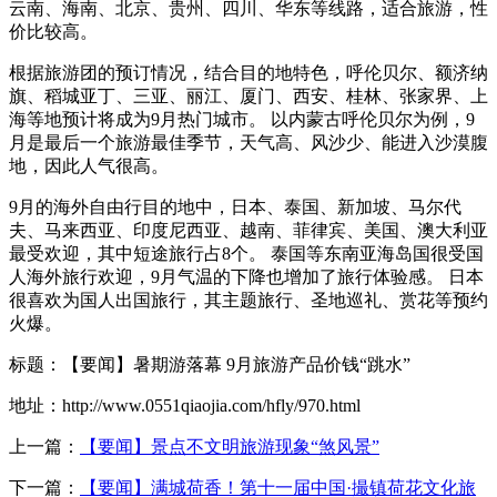
云南、海南、北京、贵州、四川、华东等线路，适合旅游，性
价比较高。
根据旅游团的预订情况，结合目的地特色，呼伦贝尔、额济纳
旗、稻城亚丁、三亚、丽江、厦门、西安、桂林、张家界、上
海等地预计将成为9月热门城市。 以内蒙古呼伦贝尔为例，9
月是最后一个旅游最佳季节，天气高、风沙少、能进入沙漠腹
地，因此人气很高。
9月的海外自由行目的地中，日本、泰国、新加坡、马尔代
夫、马来西亚、印度尼西亚、越南、菲律宾、美国、澳大利亚
最受欢迎，其中短途旅行占8个。 泰国等东南亚海岛国很受国
人海外旅行欢迎，9月气温的下降也增加了旅行体验感。 日本
很喜欢为国人出国旅行，其主题旅行、圣地巡礼、赏花等预约
火爆。
标题：【要闻】暑期游落幕 9月旅游产品价钱“跳水”
地址：http://www.0551qiaojia.com/hfly/970.html
上一篇：
【要闻】景点不文明旅游现象“煞风景”
下一篇：
【要闻】满城荷香！第十一届中国·撮镇荷花文化旅