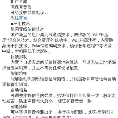
扩声音箱
高保真音质
可给接收器供电设计
系统亮点
■应用技术
星闪无线传输技术
国产新型的短距离无线通信技术，增强版的“Wi-Fi+蓝
牙”混合体技术。结合蓝牙的低功耗、WiFi的高速率，内置跳
频抗干扰技术、Polar信道编码技术，确保教学过程中零语音
中断，大幅降低干扰影响。
反馈抑制
内置了自适应房间反馈预测消除算法，可以无失真地消除
掉自激啸叫声，并且不需要任何现场配置。
智能均衡
能够自动识别出语音信号频谱，并根据教师声音信号自动
调整输出频谱。
自动增益
可调整接收信号的强度，始终保持声音音量一致：教师走
动发言，防止声音忽大忽小 ，保证扩音音量一致。
智能降噪
可将环境噪音检测出来 ，并予抑制消除，以获得清晰的
声效（包括空调、风扇会被有效过滤）。