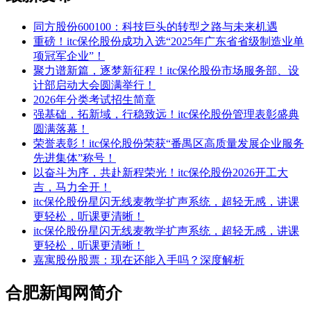
同方股份600100：科技巨头的转型之路与未来机遇
重磅！itc保伦股份成功入选“2025年广东省省级制造业单
项冠军企业”！
聚力谱新篇，逐梦新征程！itc保伦股份市场服务部、设
计部启动大会圆满举行！
2026年分类考试招生简章
强基础，拓新域，行稳致远！itc保伦股份管理表彰盛典
圆满落幕！
荣誉表彰！itc保伦股份荣获“番禺区高质量发展企业服务
先进集体”称号！
以奋斗为序，共赴新程荣光！itc保伦股份2026开工大
吉，马力全开！
itc保伦股份星闪无线麦教学扩声系统，超轻无感，讲课
更轻松，听课更清晰！
itc保伦股份星闪无线麦教学扩声系统，超轻无感，讲课
更轻松，听课更清晰！
嘉寓股份股票：现在还能入手吗？深度解析
合肥新闻网简介