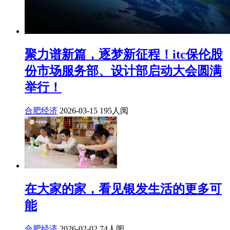
聚力谱新篇，逐梦新征程！itc保伦股
份市场服务部、设计部启动大会圆满
举行！
合肥经济
2026-03-15
195人阅
在大家的家，看见银发生活的更多可
能
合肥经济
2026-02-02
74人阅